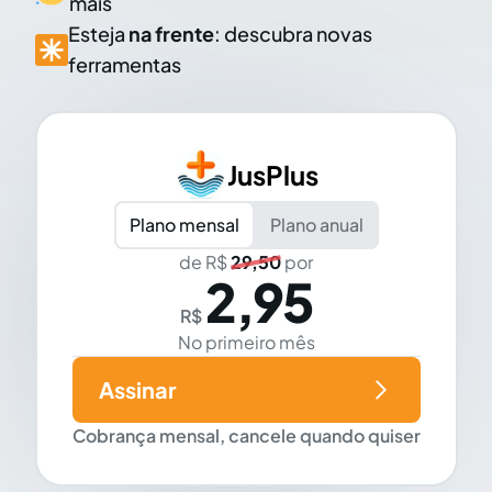
mais
Esteja
na frente
: descubra novas
ferramentas
JusPlus
Plano mensal
Plano anual
de R$
29,50
por
2,95
R$
No primeiro mês
Assinar
Cobrança mensal, cancele quando quiser