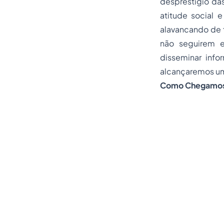
desprestigio da
atitude social 
alavancando de 
não seguirem e
disseminar info
alcançaremos um 
Como Chegamos 