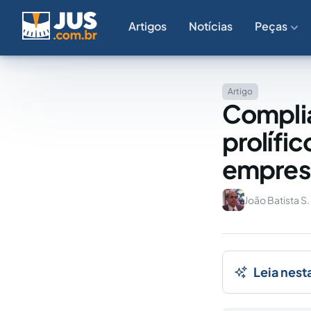
Artigos
Notícias
Peças
Artigo
Compli
prolífi
empresa
João Batista S.
Leia nest