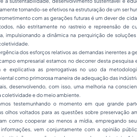
e a sustentabilidade, desenvolvimento sustentável e ed
vamente tornando-se efetivos na estruturação de um ser 
rometimento com as gerações futuras é um dever de
cida
todos, não estritamente no rastreio e repreensão de 
a, impulsionando a dinâmica na perquirição de soluções 
coletividade.
rgência dos esforços relativos as demandas inerentes a g
 campo empresarial estamos no decorrer desta pesquisa e
va e explicativa as prerrogativas no uso da metodolo
ental como primorosa maneira de adequação das indústri
is, desenvolvendo, com isso, uma melhoria na conscien
 coletividade e do meio ambiente.
tamos testemunhando o momento em que grande part
s olhos voltados para as questões sobre preservação a
bam como cooperar ao menos a mídia, empregando seu 
informações, vem conjuntamente com a opinião públic