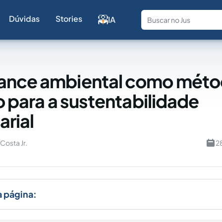
Dúvidas
Stories
IA
Fale com a
ance ambiental como mét
co para a sustentabilidade
rial
 Costa Jr.
2
a página: