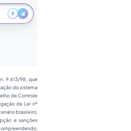
n. 9.613/98, que
ização do
sistema
nselho de Controle
lgação da Lei nº
nário brasileiro,
rupção e sanções
r compreendendo,