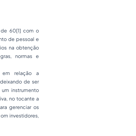
 de 60
[1]
com o
ento de pessoal e
cios na obtenção
egras, normas e
a em relação a
 deixando de ser
 um instrumento
iva, no tocante a
ara gerenciar os
om investidores,