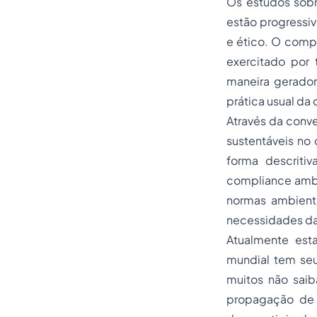
Os estudos sobr
estão progressi
e ético. O comp
exercitado por 
maneira gerador
prática usual da 
Através da conve
sustentáveis no
forma descriti
compliance ambi
normas ambienta
necessidades da
Atualmente es
mundial tem seu
muitos não sai
propagação de 