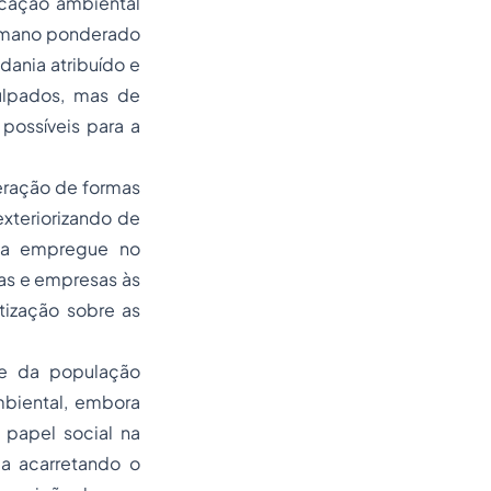
ucação ambiental
humano ponderado
dania
atribuído e
culpados, mas de
possíveis para a
eração de formas
xteriorizando de
gia empregue no
as e empresas às
tização sobre as
e da população
mbiental, embora
papel social na
a acarretando o