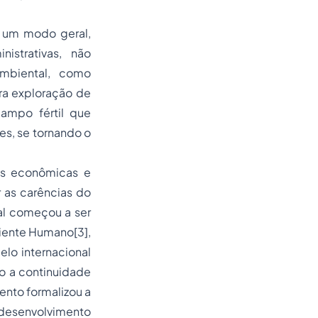
e um modo geral,
nistrativas, não
mbiental, como
ra exploração de
campo fértil que
s, se tornando o
es econômicas e
r as carências do
al começou a ser
biente Humano
[3]
,
lo internacional
o a continuidade
nto formalizou a
desenvolvimento