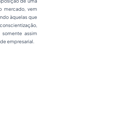
imposição de uma
 no mercado, vem
ando àquelas que
onscientização,
s, somente assim
ade empresarial.