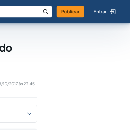
Publicar
Entrar
 IA
Buscar no Jus
odo
8/10/2017 às 23:45