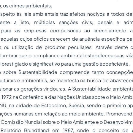
os crimes ambientais.
speito às leis ambientais traz efeitos nocivos a todos d
rente a isto, múltiplas sanções civis, penais e admi
 para as empresas compulsórias ao licenciamento a
 aquelas cujos ofícios carecem de anuência específica pa
is ou utilização de produtos peculiares. Através deste 
umbrar que o compliance ambiental estabeleceu suas raíze
 prestigiado e significativo para uma gestão ecoeficiênte.
 sobre Sustentabilidade compreende tanto concepçõ
ulturais e ambientais, se manifesta na busca de abastece
sionar as gerações vindouras. A Sustentabilidade ambient
 1972 na Conferência das Nações Unidas sobre o Meio Am
NU, na cidade de Estocolmo, Suécia, sendo o primeiro ape
enções humanas em relação ao meio ambiente. Promovend
 Comissão Mundial sobre o Meio Ambiente e o Desenvolvime
Relatório Brundtland em 1987, onde o conceito de 