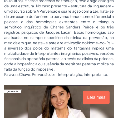
(ou outros). E nesse processo de tradução, revela algo da lógica
de uma estrutura. No caso presente - estrutura da linguagem -
um discurso sobre A Perversão e sua relação com a Lei. Trata-se
de um exame do fenômeno perverso tendo como diferencial a
psicose e das homologias existentes entre o triangulo
semiótico linguístico de Charles Sanders Peirce e os três
registros psíquicos de Jacques Lacan. Essas homologias são
analisadas no campo especifico da clínica da perversão, na
medida em que, nesta - e ante a relativização do Nome-do-Pai -
a inversão dos polos do matema do fantasma implica uma
multiplicidade de Interpretantes imaginários possíveis, versões
ficcionais da operatória paterna, ao revés da clinica da psicose,
onde a inoperância ou ausência da metáfora paterna implica na
falta da função do impossível.
Palavras Chave: Perversão, Lei, Interpretação, Interpretante.
Leia mais