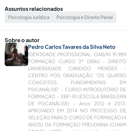
Assuntos relacionados
Psicologia Jurídica
Psicologia e Direito Penal
Sobre o autor
Pedro Carlos Tavares da Silva Neto
IDENTIDADE PROFISSIONAL: OAB/RJ 91.989
FORMAÇÃO CURSO 3º GRAU - DIREITO
UNIVERSIDADE CANDIDO MENDES -
CENTRO PÓS GRADUAÇÃO “OS QUATRO
CONCEITOS FUNDAMENTAIS EM
PSICANÁLISE” - CURSO INTRODUTÓRIO DE
FORMAÇÃO – EBP-RJ (ESCOLA BRASILEIRA
DE PSICANÁLISE) – Anos 2012 e 2013.
APROVADO EM 2014 NO PROCESSO DE
SELEÇÃO PARA O CURSO DE FORMAÇÃO (4
ANOS) DA FORMAÇÃO FREUDIANA (CHAIM