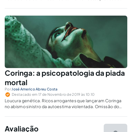
punição. Segundo eles, os tribunais devem desistir
completamente da noção de punição e concentrar-se na
contenção de comportamentos antissociais.
Coringa: a psicopatologia da piada
mortal
Por
José Americo Abreu Costa
Destacado em 17 de Novembro de 2019 às 10:10
Loucura genética. Ricos arrogantes que lançaram Coringa
no abismo sinistro da autoestima violentada. Omissão do
Poder Público no tratamento dos doentes mentais. Haveria
combinação mais propícia para desencadear o
apoderamento da psique por uma doença mental de base
Avaliação
orgânica?