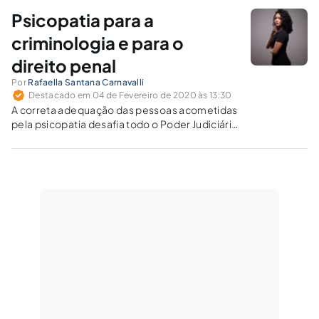
Direito Penal se coloca perante a psicopatia.
Psicopatia para a
criminologia e para o
direito penal
Por
Rafaella Santana Carnavalli
Destacado em 04 de Fevereiro de 2020 às 13:30
A correta adequação das pessoas acometidas
pela psicopatia desafia todo o Poder Judiciário
frente às dificuldades de definição do
indivíduo psicopata.