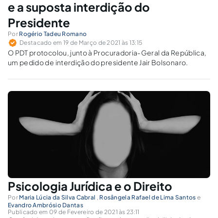
e a suposta interdição do
Presidente
Por
Rogério Tadeu Romano
Destacado em 19 de Março de 2021 às 13:15
O PDT protocolou, junto à Procuradoria-Geral da República,
um pedido de interdição do presidente Jair Bolsonaro.
Psicologia Jurídica e o Direito
Por
Maria Lúcia da Silva Cabral
,
Rosângela Rafael de Lima Santos
e
Evandro Ambrósio Dantas
Publicado em 09 de Fevereiro de 2021 às 23:11