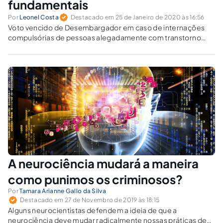
fundamentais
Por
Leonel Costa
Destacado em 25 de Janeiro de 2020 às 16:56
Voto vencido de Desembargador em caso de internações
compulsórias de pessoas alegadamente com transtorno
psiquiátrico, ao arrepio das garantias fundamentais de
defesa e da necessidade de laudo médico. Choque com o
objetivo da Lei 10.216/2001.
A neurociência mudará a maneira
como punimos os criminosos?
Por
Tamara Arianne Gallo da Silva
Destacado em 27 de Novembro de 2019 às 18:15
Alguns neurocientistas defendem a ideia de que a
neurociência deve mudar radicalmente nossas práticas de