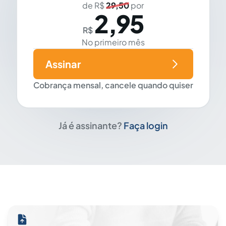
de R$
29,50
por
2,95
R$
No primeiro mês
Assinar
Cobrança mensal, cancele quando quiser
Já é assinante?
Faça login