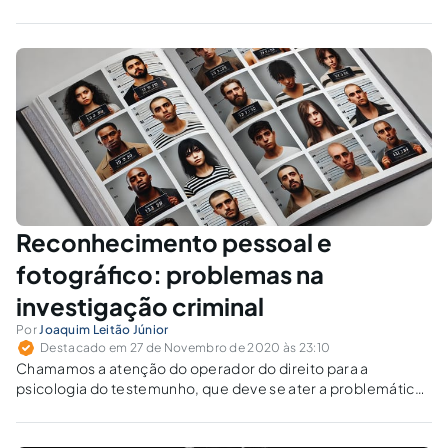
Reconhecimento pessoal e
fotográfico: problemas na
investigação criminal
Por
Joaquim Leitão Júnior
Destacado em 27 de Novembro de 2020 às 23:10
Chamamos a atenção do operador do direito para a
psicologia do testemunho, que deve se ater a problemáticas
como falsas memórias, induções e reconhecimentos que
tragam injustiças (erros policiais/erros judiciais).