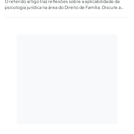
O referido artigo traz reflexões sobre a aplicabilidade da
psicologia jurídica na área do Direito de Família. Discute a
judicialização dos conflitos familiares e as implicações das
legislações e normas numa abordagem interdisciplinar.