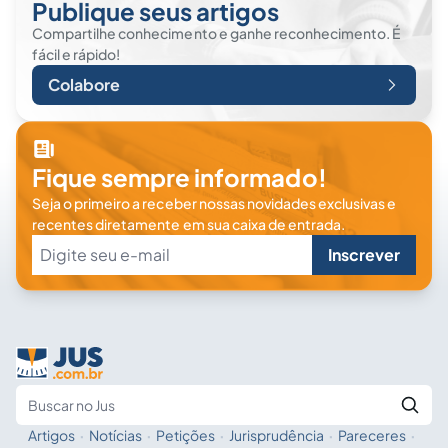
Publique seus artigos
Compartilhe conhecimento e ganhe reconhecimento. É
fácil e rápido!
Colabore
Fique sempre informado!
Seja o primeiro a receber nossas novidades exclusivas e
recentes diretamente em sua caixa de entrada.
Inscrever
Artigos
·
Notícias
·
Petições
·
Jurisprudência
·
Pareceres
·