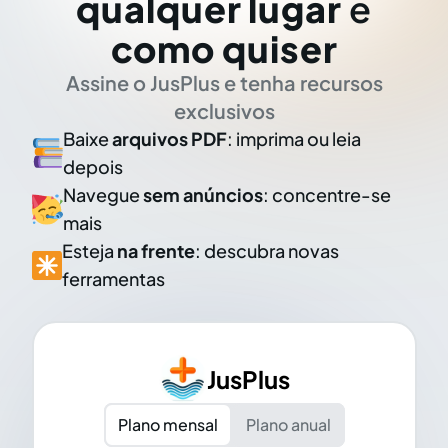
qualquer lugar
e
como quiser
Assine o JusPlus e tenha recursos
exclusivos
Baixe
arquivos PDF
: imprima ou leia
depois
Navegue
sem anúncios
: concentre-se
mais
Esteja
na frente
: descubra novas
ferramentas
JusPlus
Plano mensal
Plano anual