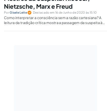
Nietzsche, Marx e Freud
Por
Gisele Leite
Destacado em 16 de Junho de 2020 às 15:10
Como interpretar a consciência sem a razão cartesiana? A
leitura da tradição crítica mostra a passagem da suspeita à
hermenêutica, em que ideologia, inconsciente e vontade de
poder reconfiguram o sentido.