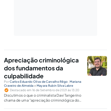
Apreciação criminológica
dos fundamentos da
culpabilidade
Por
Carlos Eduardo Oliva de Carvalho Rêgo
,
Mariana
Craveiro de Almeida
e
Mayara Rubin Silva Labre
Destacado em 16 de Setembro de 2021 às 13:20
Discutimos o que o criminalista Davi Tangerino
chama de uma "apreciação criminológica dos
fundamentos da culpabilidade".