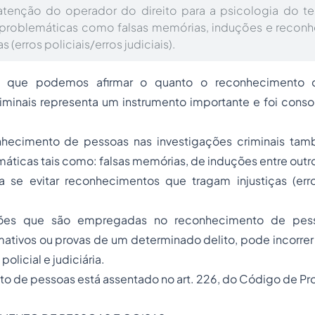
enção do operador do direito para a psicologia do t
a problemáticas como falsas memórias, induções e recon
s (erros policiais/erros judiciais).
 que podemos afirmar o quanto o reconhecimento 
riminais representa um instrumento importante e foi cons
nhecimento de pessoas nas investigações criminais ta
áticas tais como: falsas memórias, de induções entre out
a se evitar reconhecimentos que tragam injustiças (erros
ções que são empregadas no reconhecimento de pess
mativos ou provas de um determinado delito, pode incorre
 policial e judiciária.
o de pessoas está assentado no art. 226, do Código de Pr