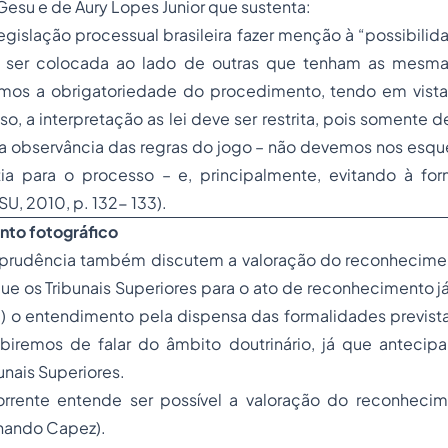
 Gesu e de Aury Lopes Junior que sustenta:
gislação processual brasileira fazer menção à “possibili
 ser colocada ao lado de outras que tenham as mesmas
emos a obrigatoriedade do procedimento, tendo em vista 
so, a interpretação as lei deve ser restrita, pois somente d
 a observância das regras do jogo – não devemos nos esqu
ia para o processo – e, principalmente, evitando à fo
U, 2010, p. 132- 133).
to fotográfico
risprudência também discutem a valoração do reconhecimen
ue os Tribunais Superiores para o ato de reconhecimento 
 o entendimento pela dispensa das formalidades previstas
iremos de falar do âmbito doutrinário, já que anteci
unais Superiores.
rrente entende ser possível a valoração do reconhecim
nando Capez).