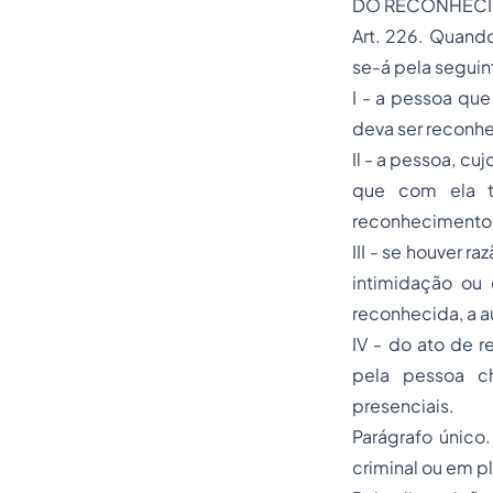
DO RECONHECIM
Art. 226. Quand
se-á pela seguin
I - a pessoa que
deva ser reconh
Il - a pessoa, cu
que com ela t
reconhecimento 
III - se houver 
intimidação ou
reconhecida, a a
IV - do ato de r
pela pessoa c
presenciais.
Parágrafo único.
criminal ou em p