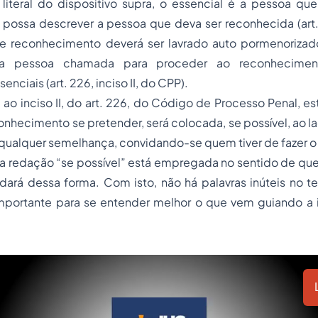
literal do dispositivo supra, o essencial é a pessoa que
ossa descrever a pessoa que deva ser reconhecida (art. 2
e reconhecimento deverá ser lavrado auto pormenorizado
ela pessoa chamada para proceder ao reconhecime
nciais (art. 226, inciso II, do CPP).
ao inciso II, do art. 226, do Código de Processo Penal, est
onhecimento se pretender, será colocada, se possível, ao l
 qualquer semelhança, convidando-se quem tiver de fazer 
ta redação “se possível” está empregada no sentido de que
rá dessa forma. Com isto, não há palavras inúteis no tex
mportante para se entender melhor o que vem guiando a 