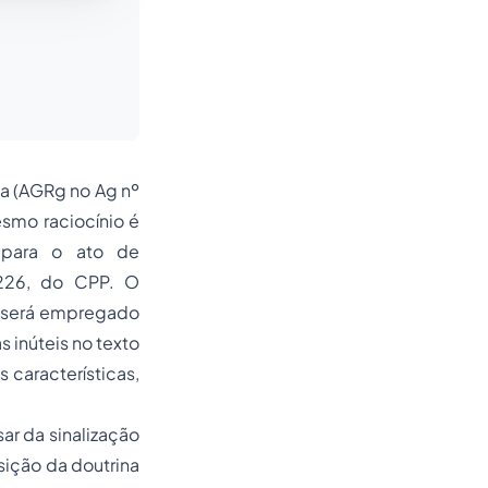
ça (AGRg no Ag nº
smo raciocínio é
e para o ato de
 226, do CPP. O
” será empregado
s inúteis no texto
 características,
ar da sinalização
ição da doutrina