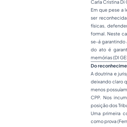
Carla Cristina Di
Em que pese a le
ser reconhecida
físicas, defend
formal. Neste ca
se-á garantindo
do ato é garant
memórias (DI GES
Do reconhecimen
A doutrina e ju
deixando claro q
menos possuíam)
CPP. Nos incumb
posição dos Trib
Uma primeira co
como prova (Fer