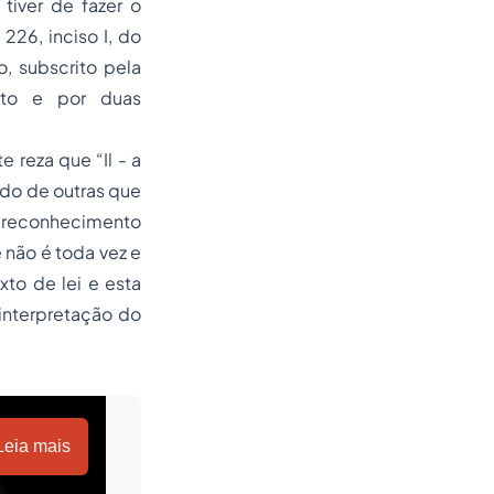
 tiver de fazer o
26, inciso I, do
, subscrito pela
nto e por duas
e reza que “Il - a
ado de outras que
o reconhecimento
 não é toda vez e
to de lei e esta
interpretação do
Leia mais