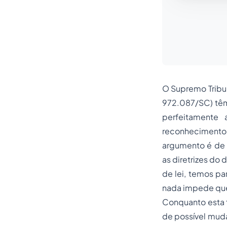
O Supremo Tribun
972.087/SC) têm
perfeitamente 
reconhecimento
argumento é de 
as diretrizes do 
de lei, temos pa
nada impede que
Conquanto esta t
de possível mud