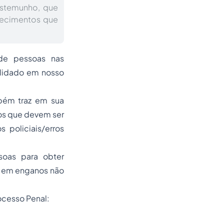
estemunho, que
hecimentos que
de pessoas nas
olidado em nosso
mbém traz em sua
ros que devem ser
 policiais/erros
oas para obter
r em enganos não
ocesso Penal: