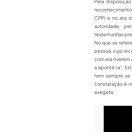
Pela disposição 
reconhecimento p
CPP) e no ato d
autoridade, p
testemunhas prese
No que se refere 
pessoa, cujo rec
com ela tiverem
a apontá-la”. Es
nem sempre se da
constatação é i
exegeta.