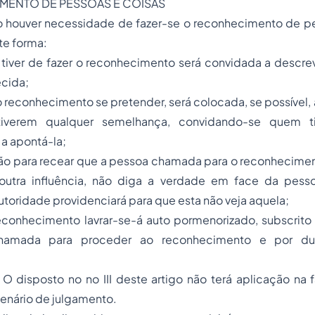
ENTO DE PESSOAS E COISAS
o houver necessidade de fazer-se o reconhecimento de p
te forma:
 tiver de fazer o reconhecimento será convidada a descre
ecida;
jo reconhecimento se pretender, será colocada, se possível,
iverem qualquer semelhança, convidando-se quem ti
a apontá-la;
razão para recear que a pessoa chamada para o reconhecimen
 outra influência, não diga a verdade em face da pess
utoridade providenciará para que esta não veja aquela;
econhecimento lavrar-se-á auto pormenorizado, subscrito 
hamada para proceder ao reconhecimento e por du
 O disposto no no III deste artigo não terá aplicação na 
lenário de julgamento.