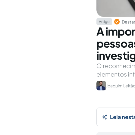
Destaq
Artigo
A impor
pessoas
investi
O reconhecim
elementos inf
Joaquim Leitão
Leia nest