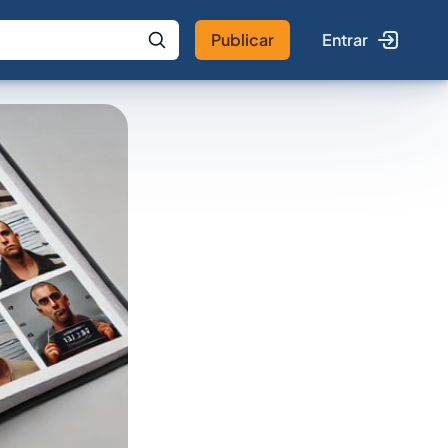
Publicar
Entrar
 IA
Buscar no Jus