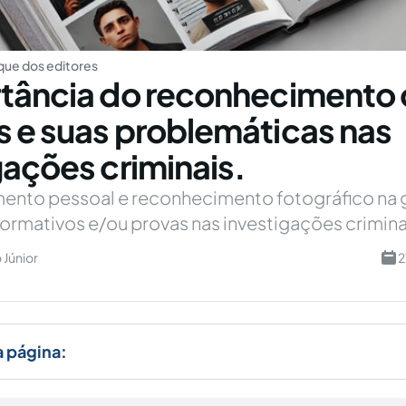
ue dos editores
tância do reconhecimento
 e suas problemáticas nas
gações criminais.
ento pessoal e reconhecimento fotográfico na 
ormativos e/ou provas nas investigações crimina
 Júnior
2
a página: