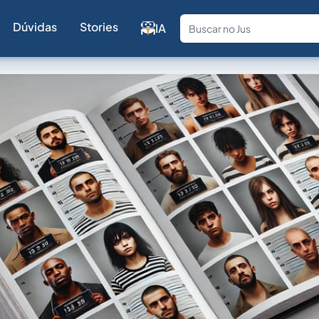
Dúvidas
Stories
IA
Fale com a