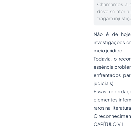
Chamamos a at
deve se ater 
tragam injustiça
Não é de hoje
investigações c
meio jurídico.
Todavia, o reco
essência problem
enfrentados par
judiciais).
Essas recorda
elementos infor
raros na literatura
O reconheciment
CAPÍTULO VII