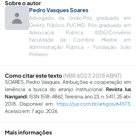
Sobre o autor
Pedro Vasques Soares
Advogado da União.Pós graduado em
Direito Público PUCMG. Pós graduado em
Advocacia Pública IDDE/Convênio
Faculdade de Coimbra. Mestre em
Administração Pública – Fundação João
Pinheiro
Como citar este texto
(NBR 6023:2018 ABNT)
SOARES, Pedro Vasques. Atribuições e cooperação em
leniência: a busca do arranjo institucional.
Revista Jus
Navigandi
, ISSN 1518-4862, Teresina, ano 23, n. 5411, 25 abr.
2018. Disponível em:
https://jus.com.br/artigos/64573
.
Acesso em: 7 ago. 2026.
Mais informações