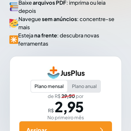
Baixe
arquivos PDF
: imprima ou leia
depois
Navegue
sem anúncios
: concentre-se
mais
Esteja
na frente
: descubra novas
ferramentas
JusPlus
Plano mensal
Plano anual
de R$
29,50
por
2,95
R$
No primeiro mês
Assinar