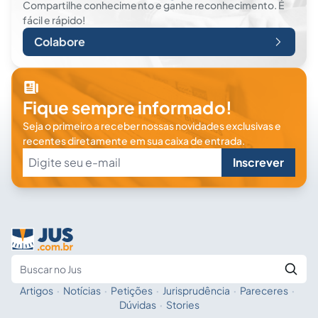
Compartilhe conhecimento e ganhe reconhecimento. É
fácil e rápido!
Colabore
Fique sempre informado!
Seja o primeiro a receber nossas novidades exclusivas e
recentes diretamente em sua caixa de entrada.
Inscrever
Artigos
·
Notícias
·
Petições
·
Jurisprudência
·
Pareceres
·
Fale com a IA
Buscar no Jus
Dúvidas
·
Stories