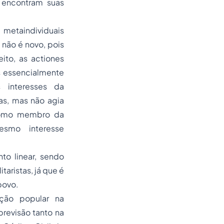
encontram suas
metaindividuais
 não é novo, pois
ito, as actiones
es essencialmente
 interesses da
as, mas não agia
 como membro da
smo interesse
to linear, sendo
aristas, já que é
povo.
ação popular na
previsão tanto na