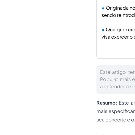
Originada no 
sendo reintrod
Qualquer cid
visa exercer o 
Este artigo t
Popular, mais e
a entender o s
Resumo:
Este ar
mais especificame
seu conceito e o