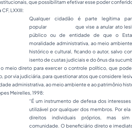
stitucionais, que possibilitam efetivar esse poder conferid
a CF, LXXIII:
Qualquer cidadão é parte legítima pa
popular que vise a anular ato lesiva
público ou de entidade de que o Estad
moralidade administrativa, ao meio ambiente
histórico e cultural, ficando o autor, salvo 
isento de custas judiciais e do ônus da sucum
 meio direto para exercer o controle político, que pode 
 por via judiciária, para questionar atos que considere les
dade administrativa, ao meio ambiente e ao patrimônio histór
es Meirelles, 1998:
“É um instrumento de defesa dos interesses 
utilizável por qualquer dos membros. Por el
direitos individuais próprios, mas sim
comunidade. O beneficiário direto e imediat