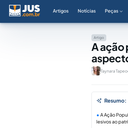
Artigos
Notícias
Peças
Artigo
A ação 
aspect
Taynara Tapeo
Resumo:
A Ação Popul
lesivos ao pat