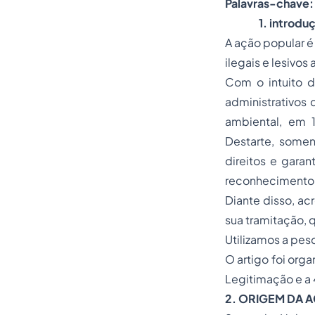
Palavras-chave:
1. introdu
A ação popular é
ilegais e lesivos
Com o intuito d
administrativos 
ambiental, em 
Destarte, somen
direitos e garan
reconhecimento
Diante disso, a
sua tramitação, 
Utilizamos a pes
O artigo foi orga
Legitimação e a 
2.
ORIGEM DA 