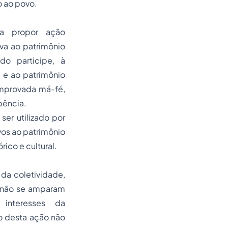
o ao povo.
ra propor ação
 ao patrimônio
o participe, à
 e ao patrimônio
comprovada má-fé,
bência.
ser utilizado por
ivos ao patrimônio
ico e cultural.
da coletividade,
a não se amparam
 interesses da
o desta ação não