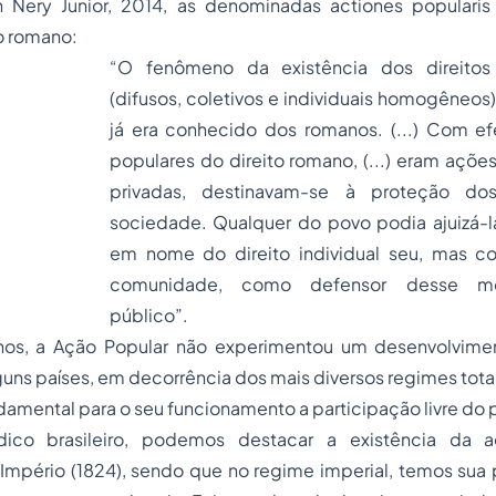
 Nery Junior, 2014, as denominadas
actiones popularis
to romano:
“O fenômeno da existência dos direitos 
(difusos, coletivos e individuais homogêneos)
já era conhecido dos romanos. (...) Com efe
populares do direito romano, (...) eram açõ
privadas, destinavam-se à proteção dos
sociedade. Qualquer do povo podia ajuizá-l
em nome do direito individual seu, mas
comunidade, como defensor desse me
público”.
os, a Ação Popular não experimentou um desenvolvimen
uns países, em decorrência dos mais diversos regimes totalit
amental para o seu funcionamento a participação livre do 
ídico brasileiro, podemos destacar a existência da 
Império (1824), sendo que no regime imperial, temos sua 