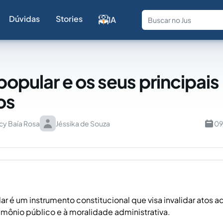
Dúvidas
Stories
IA
Fale com a
popular e os seus principais
os
cy Baía Rosa
Jéssika de Souza
09
ar é um instrumento constitucional que visa invalidar atos a
rimônio público e à moralidade administrativa.