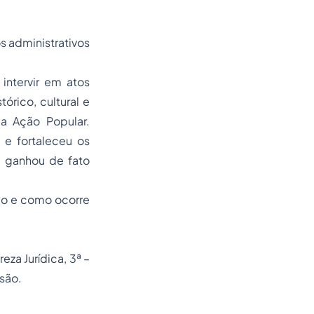
s administrativos
intervir em atos
órico, cultural e
a Ação Popular.
 e fortaleceu os
al ganhou de fato
ão e como ocorre
eza Jurídica, 3ª –
ssão.