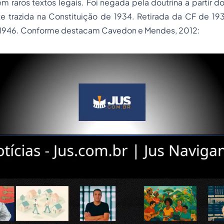
m raros textos legais. Foi negada pela doutrina a partir d
e trazida na Constituição de 1934. Retirada da CF de 193
 1946. Conforme destacam Cavedon e Mendes, 2012: