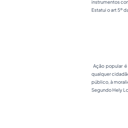
instrumentos con
Estatui o art 5º d
Ação popular é o
qualquer cidadão,
público, à morali
Segundo Hely Lop