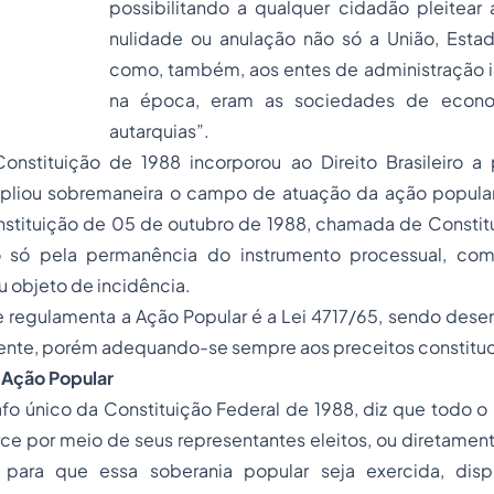
possibilitando a qualquer cidadão pleitear
nulidade ou anulação não só a União, Estad
como, também, aos entes de administração in
na época, eram as sociedades de econo
autarquias”.
nstituição de 1988 incorporou ao Direito Brasileiro a 
pliou sobremaneira o campo de atuação da ação popular
stituição de 05 de outubro de 1988, chamada de Constitu
o só pela permanência do instrumento processual, c
 objeto de incidência.
 regulamenta a Ação Popular é a Lei 4717/65, sendo desen
gente, porém adequando-se sempre aos preceitos constituc
 Ação Popular
rafo único da Constituição Federal de 1988, diz que todo
ce por meio de seus representantes eleitos, ou diretamen
E para que essa soberania popular seja exercida, dis