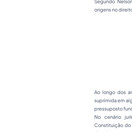
Segundo Nelson
origens no direi
Ao longo dos an
suprimida em alg
pressuposto fund
No cenário jur
Constituição do 