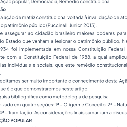
Ação popular, Democracia, Remédio constitucional
ção
 a ação de matriz constitucional voltada à invalidação de
ato
 ao patrimônio público (Puccinelli Junior, 2013).
e assegurar ao cidadão brasileiro maiores poderes para 
do Estado que venham a lesionar o patrimônio público, hist
1934 foi implementada em nossa Constituição Federal 
te com a Constituição Federal de 1988, a qual ampliou
tias individuais e sociais, que este remédio constitucion
.
creditamos ser muito importante o conhecimento desta Aç
que é o que demonstraremos neste artigo.
quisa bibliográfica como metodologia de pesquisa.
nizado em quatro seções: 1ª – Origem e Conceito, 2ª – Natur
4ª – Tramitação. As considerações finais sumarizam a discu
AÇÃO POPULAR