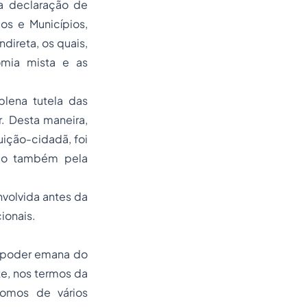
 a declaração de
os e Municípios,
direta, os quais,
mia mista e as
plena tutela das
. Desta maneira,
ição-cidadã, foi
omo também pela
volvida antes da
ionais.
 o poder emana do
te, nos termos da
pomos de vários