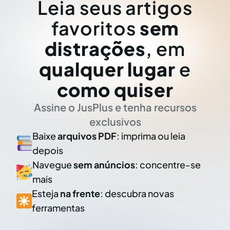
Leia seus artigos
favoritos
sem
distrações
, em
qualquer lugar
e
como quiser
Assine o JusPlus e tenha recursos
exclusivos
Baixe
arquivos PDF
: imprima ou leia
depois
Navegue
sem anúncios
: concentre-se
mais
Esteja
na frente
: descubra novas
ferramentas