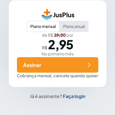
JusPlus
Plano mensal
Plano anual
de R$
29,50
por
2,95
R$
No primeiro mês
Assinar
Cobrança mensal, cancele quando quiser
Já é assinante?
Faça login