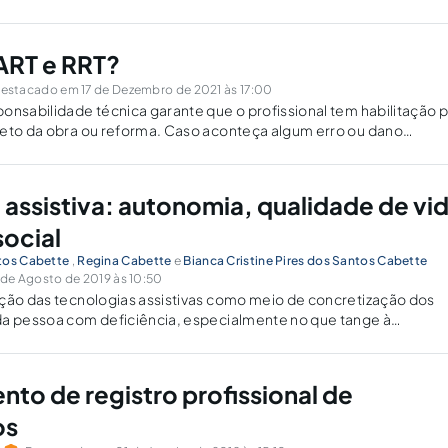
ART e RRT?
estacado em 17 de Dezembro de 2021 às 17:00
onsabilidade técnica garante que o profissional tem habilitação 
jeto da obra ou reforma. Caso aconteça algum erro ou dano
balho, a contratante fica juridicamente resguardada.
 assistiva: autonomia, qualidade de vi
social
tos Cabette
,
Regina Cabette
e
Bianca Cristine Pires dos Santos Cabette
de Agosto de 2019 às 10:50
ação das tecnologias assistivas como meio de concretização dos
da pessoa com deficiência, especialmente no que tange à
autonomia.
to de registro profissional de
os