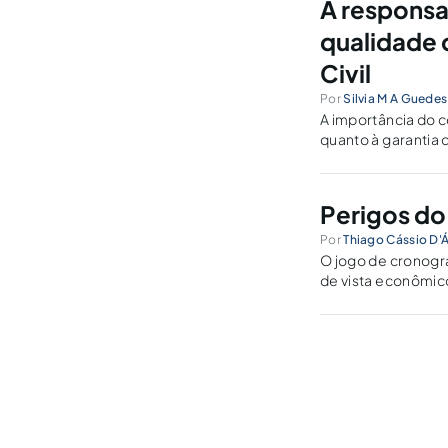
A responsa
qualidade 
Civil
Por
Silvia M A Guedes
A importância do 
quanto à garantia 
Perigos do
Por
Thiago Cássio D'Á
O jogo de cronogr
de vista econômico-
técnica, de manei