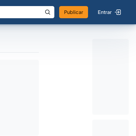
Publicar
Entrar
 IA
Buscar no Jus