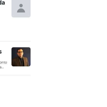
da
s
ponto
a
e.