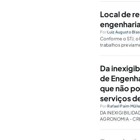
Local de r
engenharia
Por
Luiz Augusto Bla
Conforme o STJ, o 
trabalhos previam
realizados intelec
Da inexigi
de Engenha
que não po
serviços d
Por
Rafael Paim Mülle
DA INEXIGIBILID
AGRONOMIA - CR