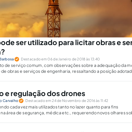
de ser utilizado para licitar obras e se
a?
 Barbosa
Destacado em 06 de Janeiro de 2018 às 13:40
ito de serviço comum, com observações sobre a adequação da m
 de obras e serviços de engenharia, ressaltando a posição adota
ão e regulação dos drones
ho Carvalho
Destacado em 24 de Novembro de 2016 às 11:42
ndo cada vez mais utilizados tanto no lazer quanto para fins
 na área de segurança, médica etc., requerendo novos olhares so
regula.