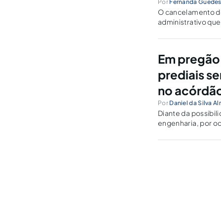
Por
Fernanda Guede
O cancelamento do
administrativo que
questiona-se: como
Em pregão 
prediais s
no acórdã
Por
Daniel da Silva A
Diante da possibil
engenharia, por oc
Acórdão 2.622/201