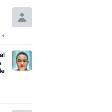
sido
al
s
de