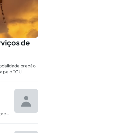
rviços de
odalidade pregão
da pelo TCU.
bre a