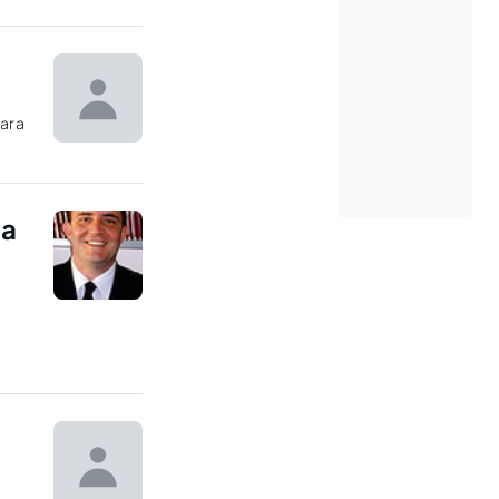
para
da