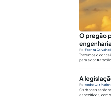
O pregão po
engenhari
Por
Fabriza Carvalho
Trazemos o conce
para a contratação
A legislaç
Por
André Luiz Marin
Os drones estão se
específicos, como
legislação que os 