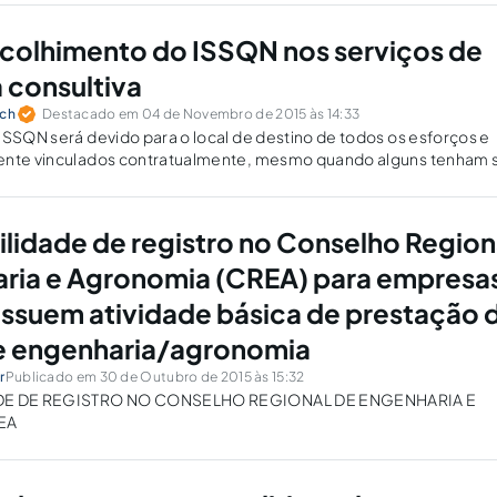
ecolhimento do ISSQN nos serviços de
 consultiva
sch
Destacado em 04 de Novembro de 2015 às 14:33
ISSQN será devido para o local de destino de todos os esforços e
ente vinculados contratualmente, mesmo quando alguns tenham 
tual e materialmente na sede da empresa em município diverso.
bilidade de registro no Conselho Region
ria e Agronomia (CREA) para empresa
ssuem atividade básica de prestação 
e engenharia/agronomia
r
Publicado em 30 de Outubro de 2015 às 15:32
ADE DE REGISTRO NO CONSELHO REGIONAL DE ENGENHARIA E
EA