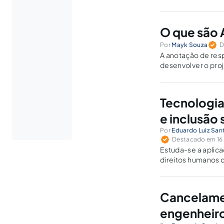
O que são 
Por
Mayk Souza
D
A anotação de resp
desenvolver o pro
relacionado ao tra
Tecnologia
e inclusão 
Por
Eduardo Luiz San
Destacado em 16 
Estuda-se a aplic
direitos humanos 
acessibilidade e 
Cancelamen
engenheir