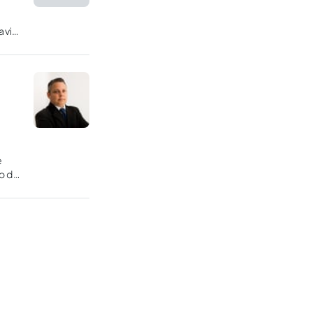
avia,
e
e
o do
ta.