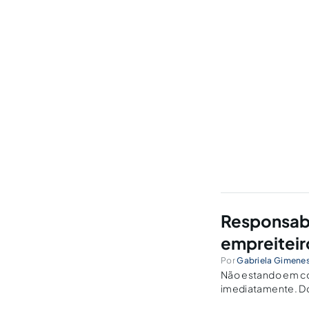
Responsabi
empreiteir
Por
Gabriela Gimene
Não estando em co
imediatamente. Do 
alertado o dono da