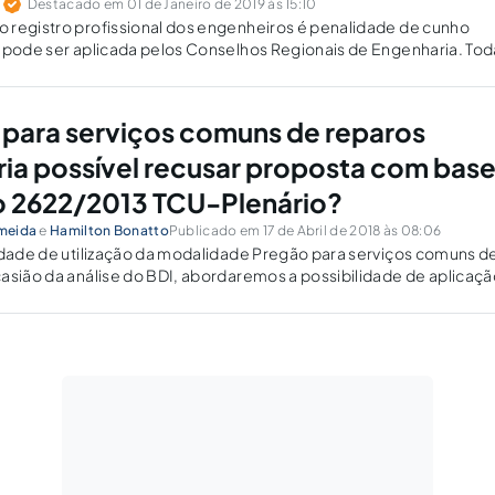
s
Destacado em 01 de Janeiro de 2019 às 15:10
 registro profissional dos engenheiros é penalidade de cunho
 pode ser aplicada pelos Conselhos Regionais de Engenharia. Tod
 conciliar a sanção administrativa com a penal?
para serviços comuns de reparos
eria possível recusar proposta com bas
o 2622/2013 TCU-Plenário?
lmeida
e
Hamilton Bonatto
Publicado em 17 de Abril de 2018 às 08:06
idade de utilização da modalidade Pregão para serviços comuns d
asião da análise do BDI, abordaremos a possibilidade de aplicaçã
3-P, do TCU como subsídio para aceitação ou não de uma propos