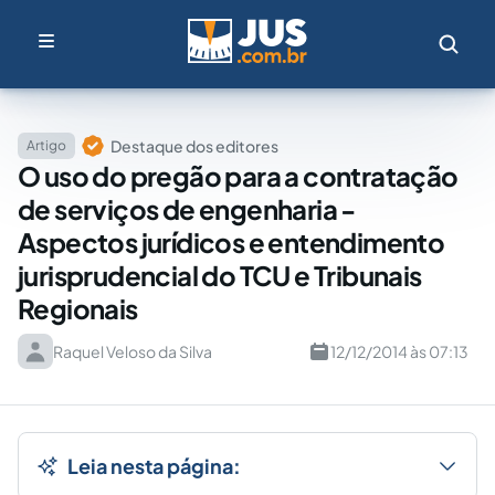
Destaque dos editores
Artigo
O uso do pregão para a contratação
de serviços de engenharia -
Aspectos jurídicos e entendimento
jurisprudencial do TCU e Tribunais
Regionais
Raquel Veloso da Silva
12/12/2014 às 07:13
Leia nesta página: