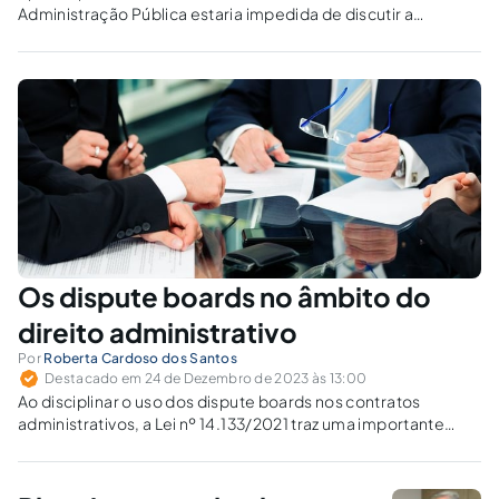
Administração Pública estaria impedida de discutir a
conformidade da obra com o que fora contratado, salvo no
caso de vícios ocultos.
Os dispute boards no âmbito do
direito administrativo
Por
Roberta Cardoso dos Santos
Destacado em 24 de Dezembro de 2023 às 13:00
Ao disciplinar o uso dos dispute boards nos contratos
administrativos, a Lei nº 14.133/2021 traz uma importante
abertura, reduzindo as dúvidas sobre eventual
incompatibilidade entre tais institutos jurídicos.