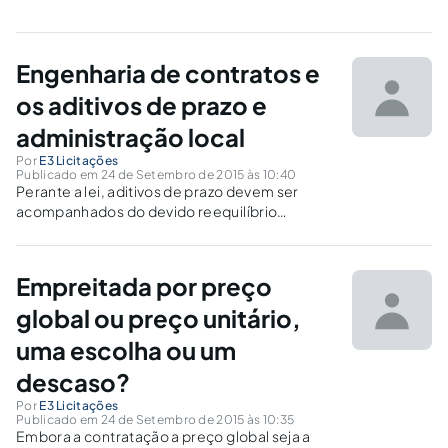
Engenharia de contratos e
os aditivos de prazo e
administração local
Por
E3 Licitações
Publicado em 24 de Setembro de 2015 às 10:40
Perante a lei, aditivos de prazo devem ser
acompanhados do devido reequilíbrio
econômico-financeiro do contrato,
especialmente no item de administração local.
No entanto esta não é uma situação usual.
Empreitada por preço
global ou preço unitário,
uma escolha ou um
descaso?
Por
E3 Licitações
Publicado em 24 de Setembro de 2015 às 10:35
Embora a contratação a preço global seja a