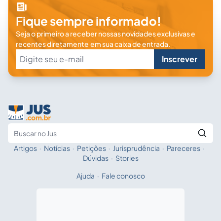
Fique sempre informado!
Seja o primeiro a receber nossas novidades exclusivas e
recentes diretamente em sua caixa de entrada.
Inscrever
Artigos
·
Notícias
·
Petições
·
Jurisprudência
·
Pareceres
·
Fale com a IA
Buscar no Jus
Dúvidas
·
Stories
Ajuda
·
Fale conosco