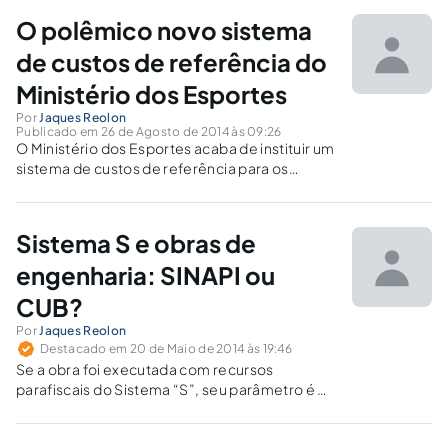
O polêmico novo sistema
de custos de referência do
Ministério dos Esportes
Por
Jaques Reolon
Publicado em 26 de Agosto de 2014 às 09:26
O Ministério dos Esportes acaba de instituir um
sistema de custos de referência para os
insumos alocados nas ações e projetos sob a
responsabilidade do referido órgão.
Sistema S e obras de
engenharia: SINAPI ou
CUB?
Por
Jaques Reolon
Destacado em 20 de Maio de 2014 às 19:46
Se a obra foi executada com recursos
parafiscais do Sistema “S”, seu parâmetro é o
Custo Unitário Básico – CUB, utilizado pelo
setor privado. Não adotam como referência