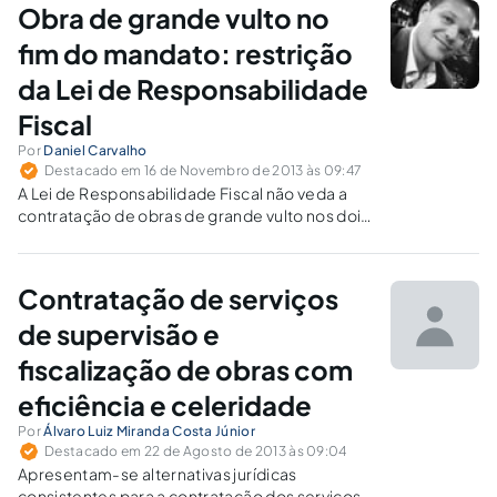
de preços para suas obras de engenharia o
Obra de grande vulto no
SINAPI – Índices da Construção Civil.
fim do mandato: restrição
da Lei de Responsabilidade
Fiscal
Por
Daniel Carvalho
Destacado em 16 de Novembro de 2013 às 09:47
A Lei de Responsabilidade Fiscal não veda a
contratação de obras de grande vulto nos dois
últimos quadrimestres do mandato do chefe
do Executivo. A restrição atinge somente as
parcelas previstas para o último exercício do
Contratação de serviços
mandato, que deverão ser custeadas no
próprio exercício ou inscritas em “Restos a
de supervisão e
Pagar”.
fiscalização de obras com
eficiência e celeridade
Por
Álvaro Luiz Miranda Costa Júnior
Destacado em 22 de Agosto de 2013 às 09:04
Apresentam-se alternativas jurídicas
consistentes para a contratação dos serviços