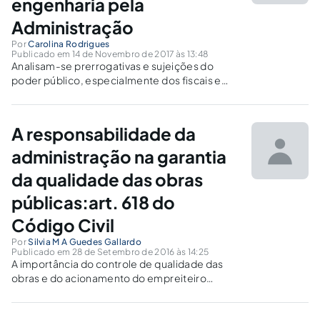
engenharia pela
Administração
Por
Carolina Rodrigues
Publicado em 14 de Novembro de 2017 às 13:48
Analisam-se prerrogativas e sujeições do
poder público, especialmente dos fiscais e
gestores, em contratos de obras e serviços de
engenharia, abordando peculiaridades dessa
espécie de contrato.
A responsabilidade da
administração na garantia
da qualidade das obras
públicas:art. 618 do
Código Civil
Por
Silvia M A Guedes Gallardo
Publicado em 28 de Setembro de 2016 às 14:25
A importância do controle de qualidade das
obras e do acionamento do empreiteiro
quanto à garantia quinquenal.