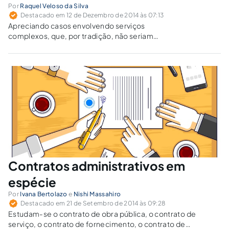
Por
Raquel Veloso da Silva
Destacado em 12 de Dezembro de 2014 às 07:13
Apreciando casos envolvendo serviços
complexos, que, por tradição, não seriam
reputados comuns, a jurisprudência admite a
adoção de pregão para serviços de limpeza
pública, reformas de prédios, sinalização
viária, ampliação de subestação de energia
elétrica com fornecimento de material,
serviços de engenharia para apoio à gestão
ambiental e até verdadeiras obras.
Contratos administrativos em
espécie
Por
Ivana Bertolazo
e
Nishi Massahiro
Destacado em 21 de Setembro de 2014 às 09:28
Estudam-se o contrato de obra pública, o contrato de
serviço, o contrato de fornecimento, o contrato de