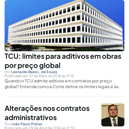
TCU: limites para aditivos em obras
por preço global
Por
Leonardo Baes L. de Souza
Publicado em 27 de Maio de 2016 às 17:15
Quando o TCU admite aditivos em contratos por preço
global? Entenda como a Corte define os limites legais e as
exceções na execução de obras públicas.
Alterações nos contratos
administrativos
Por
João Paulo Prates
Publicado em 29 de Abril de 2016 às 12:33