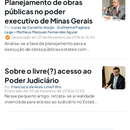
Planejamento de obras
públicas no poder
executivo de Minas Gerais
Por
Lucas de Carvalho Araújo
,
Guilherme Pagliara
Lage
e
Matheus Marques Fernandes Aguiar
Destacado em 27 de Novembro de 2018 às 14:00
Analisa-se a fase de planejamento para a
execução de obras públicas estatais com
vistas a garantir a eficiência administrativa na
gestão de obras no Estado mineiro.
Sobre o livre(?) acesso ao
Poder Judiciário
Por
Francisco de Assis Lima Filho
Publicado em 05 de Fevereiro de 2018 às 13:05
Nesse pequeno artigo, retrata-se a realidade
vivenciada para acesso ao Judiciário no Estado
de São Paulo, que resta inviabilizado, de início,
pelo valor das custas processuais.