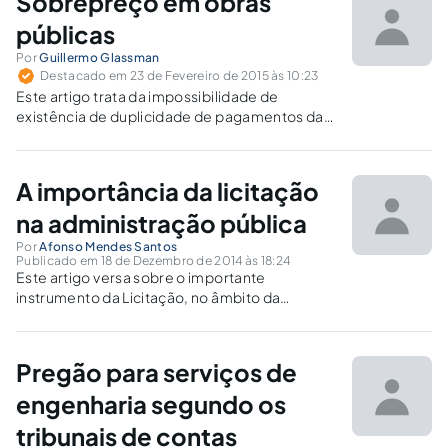
Sobrepreço em obras
públicas
Por
Guillermo Glassman
Destacado em 23 de Fevereiro de 2015 às 10:23
Este artigo trata da impossibilidade de
existência de duplicidade de pagamentos da
administração no caso de obras públicas em
que o contrato inclua custos administrativos,
normalmente considerados indiretos, nas
A importância da licitação
planilhas de quantidades e preços diretos
na administração pública
Por
Afonso Mendes Santos
Publicado em 18 de Dezembro de 2014 às 18:24
Este artigo versa sobre o importante
instrumento da Licitação, no âmbito da
formulação dos Contratos Administrativos do
Poder Executivo, ressaltando como
mecanismo de superação do Patrimonialismo
Pregão para serviços de
na Administração Pública.
engenharia segundo os
tribunais de contas