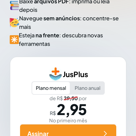
Baixe
arquivos PDF
: imprima ou leia
depois
Navegue
sem anúncios
: concentre-se
mais
Esteja
na frente
: descubra novas
ferramentas
JusPlus
Plano mensal
Plano anual
de R$
29,50
por
2,95
R$
No primeiro mês
Assinar