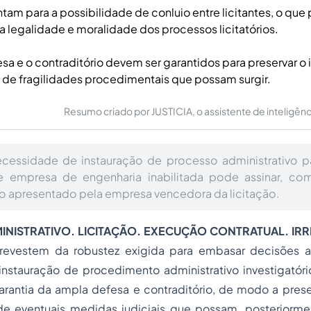
ntam para a possibilidade de conluio entre licitantes, o que
legalidade e moralidade dos processos licitatórios.
sa e o contraditório devem ser garantidos para preservar o 
 de fragilidades procedimentais que possam surgir.
Resumo criado por JUSTICIA, o assistente de inteligência 
ecessidade de instauração de processo administrativo p
de empresa de engenharia inabilitada pode assinar, co
to apresentado pela empresa vencedora da licitação.
NISTRATIVO. LICITAÇÃO. EXECUÇÃO CONTRATUAL. IR
 revestem da robustez exigida para embasar decisões ad
instauração de procedimento administrativo investigatóri
arantia da ampla defesa e contraditório, de modo a prese
 de eventuais medidas judiciais que possam, posteriorm