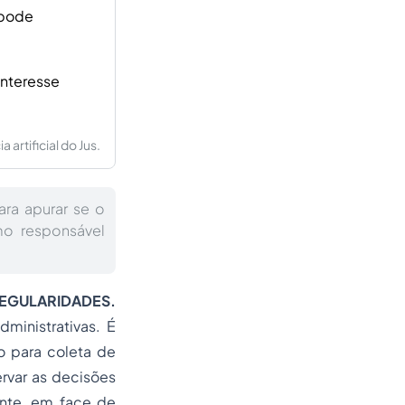
 pode
interesse
artificial do Jus.
ara apurar se o
mo responsável
REGULARIDADES.
ministrativas. É
o para coleta de
rvar as decisões
ente, em face de