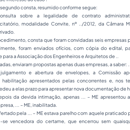
, segundo consta, resumido conforme segue:
onsulta sobre a legalidade de contrato administra
citatório, modalidade Convite, nº ../2012, da Câmara Mu
rivado.
ocedimento, consta que foram convidadas seis empresas pa
lmente, foram enviados ofícios, com cópia do edital, p
 e para a Associação dos Engenheiros e Arquitetos de ..
das, enviaram propostas apenas duas empresas, a saber: ... 
ulgamento e abertura de envelopes, a Comissão apo
habilitação apresentados pelas concorrentes e, nos t
edeu a elas prazo para apresentar nova documentação de h
epois da devida intimação, apenas ... – ME apresentou
resa, ... – ME, inabilitada.
rtado pela ... – ME estava parelho com aquele praticado 
-se vencedora do certame, que encerrou sem quaisq