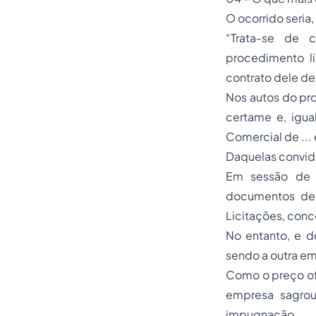
O ocorrido seria
“Trata-se de c
procedimento li
contrato dele de
Nos autos do pr
certame e, igua
Comercial de ...
Daquelas convida
Em sessão de j
documentos de 
Licitações, conc
No entanto, e d
sendo a outra emp
Como o preço ofe
empresa sagrou
impugnação.