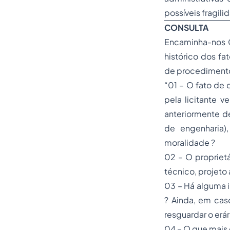
possíveis fragil
CONSULTA
Encaminha-nos C
histórico dos fa
de procedimento 
“01 – O fato de 
pela licitante v
anteriormente d
de engenharia)
moralidade ?
02 – O propriet
técnico, projet
03 – Há alguma i
? Ainda, em cas
resguardar o erár
04 – O que mais 