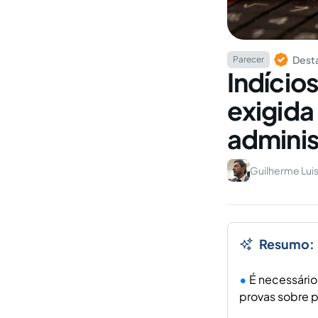
Dest
Parecer
Indício
exigida
adminis
Guilherme Luis 
Resumo:
É necessário
provas sobre p