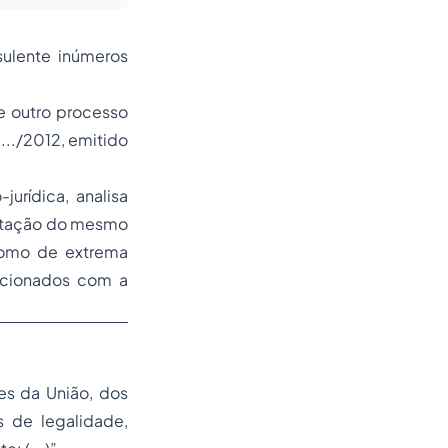
ulente inúmeros
e outro
processo
 .../2012, emitido
urídica, analisa
tratação do mesmo
 como de extrema
lacionados com a
res da União, dos
s de legalidade,