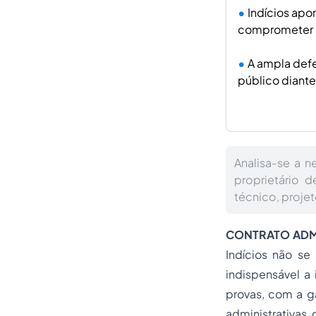
Indícios apo
comprometer a 
A ampla defe
público diante
Analisa-se a n
proprietário 
técnico, proje
CONTRATO ADMI
Indícios não se
indispensável a 
provas, com a g
administrativas