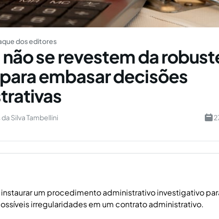
aque dos editores
s não se revestem da robust
 para embasar decisões
trativas
da Silva Tambellini
2
 instaurar um procedimento administrativo investigativo par
ossíveis irregularidades em um contrato administrativo.