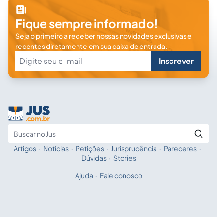
Fique sempre informado!
Seja o primeiro a receber nossas novidades exclusivas e
recentes diretamente em sua caixa de entrada.
Inscrever
Artigos
·
Notícias
·
Petições
·
Jurisprudência
·
Pareceres
·
Fale com a IA
Buscar no Jus
Dúvidas
·
Stories
Ajuda
·
Fale conosco