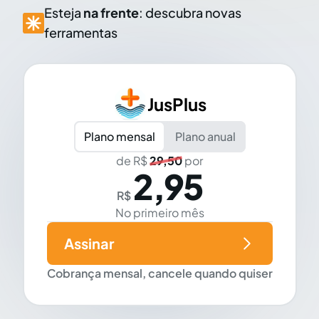
Esteja
na frente
: descubra novas
ferramentas
JusPlus
Plano mensal
Plano anual
de R$
29,50
por
2,95
R$
No primeiro mês
Assinar
Cobrança mensal, cancele quando quiser