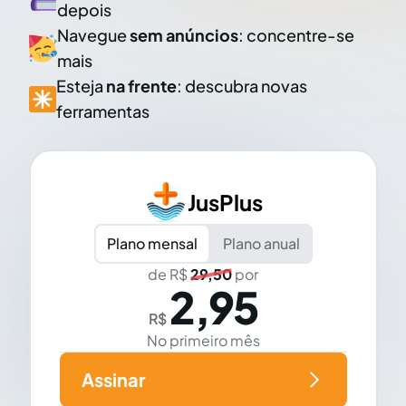
depois
Navegue
sem anúncios
: concentre-se
mais
Esteja
na frente
: descubra novas
ferramentas
JusPlus
Plano mensal
Plano anual
de R$
29,50
por
2,95
R$
No primeiro mês
Assinar