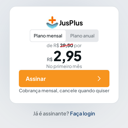
JusPlus
Plano mensal
Plano anual
de R$
29,50
por
2,95
R$
No primeiro mês
Assinar
Cobrança mensal, cancele quando quiser
Já é assinante?
Faça login