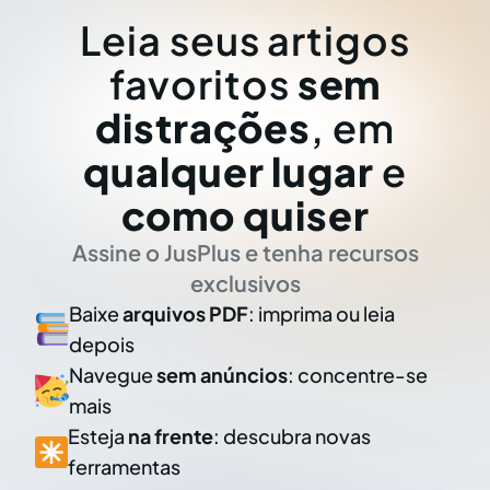
Leia seus artigos
favoritos
sem
distrações
, em
qualquer lugar
e
como quiser
Assine o JusPlus e tenha recursos
exclusivos
Baixe
arquivos PDF
: imprima ou leia
depois
Navegue
sem anúncios
: concentre-se
mais
Esteja
na frente
: descubra novas
ferramentas