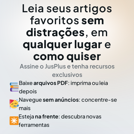
Leia seus artigos
favoritos
sem
distrações
, em
qualquer lugar
e
como quiser
Assine o JusPlus e tenha recursos
exclusivos
Baixe
arquivos PDF
: imprima ou leia
depois
Navegue
sem anúncios
: concentre-se
mais
Esteja
na frente
: descubra novas
ferramentas