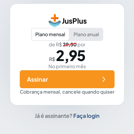
JusPlus
Plano mensal
Plano anual
de R$
29,50
por
2,95
R$
No primeiro mês
Assinar
Cobrança mensal, cancele quando quiser
Já é assinante?
Faça login