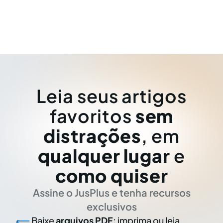
Leia seus artigos
favoritos
sem
distrações
, em
qualquer lugar
e
como quiser
Assine o JusPlus e tenha recursos
exclusivos
Baixe
arquivos PDF
: imprima ou leia