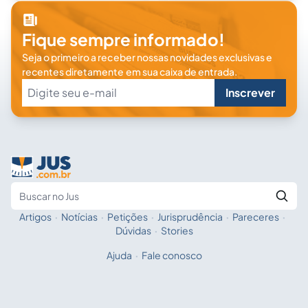
Fique sempre informado!
Seja o primeiro a receber nossas novidades exclusivas e
recentes diretamente em sua caixa de entrada.
Inscrever
Artigos
·
Notícias
·
Petições
·
Jurisprudência
·
Pareceres
·
Fale com a IA
Buscar no Jus
Dúvidas
·
Stories
Ajuda
·
Fale conosco