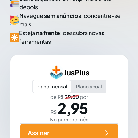
depois
Navegue
sem anúncios
: concentre-se
mais
Esteja
na frente
: descubra novas
ferramentas
JusPlus
Plano mensal
Plano anual
de R$
29,50
por
2,95
R$
No primeiro mês
Assinar