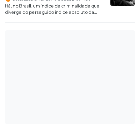
Há, no Brasil, um índice de criminalidade que
diverge do perseguido índice absoluto da
OMS, mas que, mesmo sendo ele assustador,
deve ser naturalmente aceito e assumido
quando e se conforme às condições
socioeconômicas do país. Esta é a realidade.