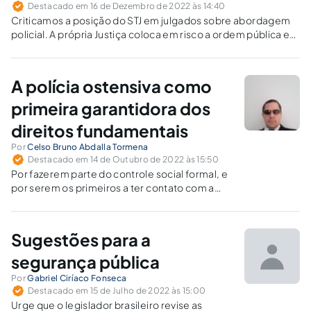
Destacado em 16 de Dezembro de 2022 às 14:40
Criticamos a posição do STJ em julgados sobre abordagem
policial. A própria Justiça coloca em risco a ordem pública e
inviabiliza o trabalho preventivo das agências policiais.
A polícia ostensiva como
primeira garantidora dos
direitos fundamentais
Por
Celso Bruno Abdalla Tormena
Destacado em 14 de Outubro de 2022 às 15:50
Por fazerem parte do controle social formal, e
por serem os primeiros a ter contato com a
trama criminal, também os policiais militares,
os policiais rodoviários federais e os guardas
civis municipais devem ser garantidores da
Sugestões para a
legalidade e da justiça.
segurança pública
Por
Gabriel Ciríaco Fonseca
Destacado em 15 de Julho de 2022 às 15:00
Urge que o legislador brasileiro revise as