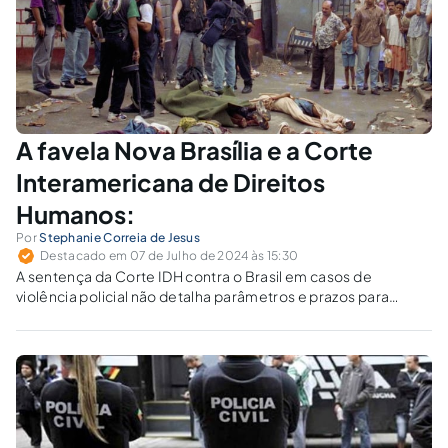
A favela Nova Brasília e a Corte
Interamericana de Direitos
Humanos:
Por
Stephanie Correia de Jesus
Destacado em 07 de Julho de 2024 às 15:30
A sentença da Corte IDH contra o Brasil em casos de
violência policial não detalha parâmetros e prazos para
criação das políticas de segurança pública determinadas. A
negligência estatal para cumprir a decisão resulta na
permanência da letalidade policial nas favelas, sobretudo
contra pessoas negras.