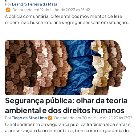
Por
Leandro Ferreira da Mata
Destacado em 19 de Julho de 2023 às 18:42
A polícia comunitária, diferente dos movimentos de lei e
ordem, não busca rotular e segregar pessoas em situação
de rua ou demais pessoas vulneráveis ao cometimento de
pequenas infrações.
Segurança pública: olhar da teoria
ambiental e dos direitos humanos
Por
Tiago da Silva Lima
Destacado em 30 de Maio de 2023 às 17:37
O entendimento da segurança pública tradicional dá ênfase
à preservação da ordem pública, bem como da garantia do
patrimônio, deixando de lado a pessoa humana como