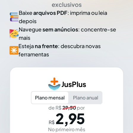
exclusivos
Baixe
arquivos PDF
: imprima ou leia
depois
Navegue
sem anúncios
: concentre-se
mais
Esteja
na frente
: descubra novas
ferramentas
JusPlus
Plano mensal
Plano anual
de R$
29,50
por
2,95
R$
No primeiro mês