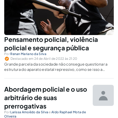
Pensamento policial, violência
policial e segurança pública
Por
Renan Mariano da Silva
Destacado em 24 de Abril de 2022 às 21:20
Grande parcela da sociedade não consegue questionar a
estrutura do aparato estatal repressivo, como se isso a
tornasse apoiadora do crime e fosse contra a ordem pública.
Abordagem policial e o uso
arbitrário de suas
prerrogativas
Por
Larissa Amoêdo da Silva
e
Aldo Raphael Mota de
Oliveira