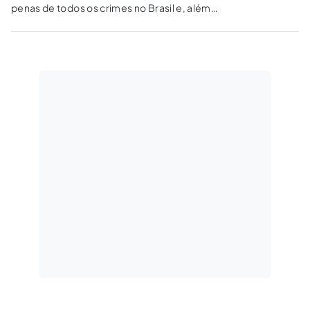
penas de todos os crimes no Brasil e, além
disso, estabeleça um maior rigor no sistema
de cumprimento dessas penas, tal qual
realizado pela política de lei e ordem
empregada em Nova Iorque nos idos da
década de 90.