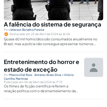
A falência do sistema de segurança
Por
Jeferson Botelho Pereira
Destacado em 22 de Abril de 2024 às 16:06
Quase 60 mil homicídios são consumados anualmente no
Brasil, mas a polícia não consegue apresentar números
satisfatórios na apuração.
Entretenimento do horror e
estado de exceção
Por
Marcos Del Roio
,
Antenor Alves Silva
e
Vinício
Carrilho Martinez
Publicado em 06 de Abril de 2024 às 17:13
Os filmes de ficção científica refletem a
relação política com o desmantelamento da
natureza, apontando para uma combinação de
fascismo e cinismo.