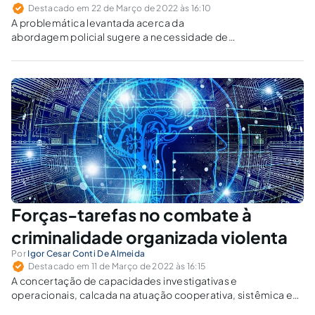
Destacado em 22 de Março de 2022 às 16:10
A problemática levantada acerca da
abordagem policial sugere a necessidade de
criação de um órgão fiscalizador que regule a
atuação desses agentes.
Forças-tarefas no combate à
criminalidade organizada violenta
Por
Igor Cesar Conti De Almeida
Destacado em 11 de Março de 2022 às 16:15
A concertação de capacidades investigativas e
operacionais, calcada na atuação cooperativa, sistêmica e
integrada, configura o principal combustível para