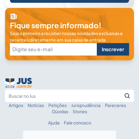
Fique sempre informado!
Seja o primeiro a receber nossas novidades exclusivas e
recentes diretamente em sua caixa de entrada.
Inscrever
Artigos
·
Notícias
·
Petições
·
Jurisprudência
·
Pareceres
·
Fale com a IA
Buscar no Jus
Dúvidas
·
Stories
Ajuda
·
Fale conosco