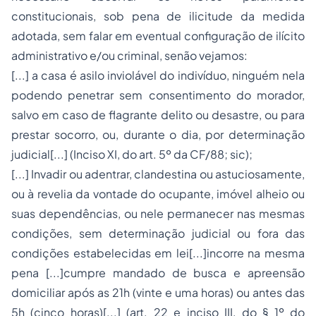
constitucionais, sob pena de ilicitude da medida
adotada, sem falar em eventual configuração de ilícito
administrativo e/ou criminal, senão vejamos:
[...] a
casa é asilo inviolável do indivíduo, ninguém nela
podendo penetrar sem consentimento do morador,
salvo em caso de flagrante delito ou desastre, ou para
prestar socorro, ou, durante o dia, por determinação
judicial
[...] (Inciso XI, do art. 5º da CF/88; sic);
[...]
Invadir ou adentrar, clandestina ou astuciosamente,
ou à revelia da vontade do ocupante, imóvel alheio ou
suas dependências, ou nele permanecer nas mesmas
condições, sem determinação judicial ou fora das
condições estabelecidas em lei
[...]incorre
na mesma
pena [...]cumpre mandado de busca e apreensão
domiciliar após as 21h (vinte e uma horas) ou antes das
5h (cinco horas)
[...] (art. 22 e inciso III, do § 1º do