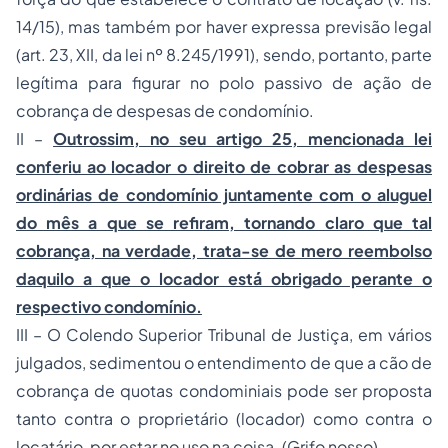
14/15), mas também por haver expressa previsão legal
(art. 23, XII, da lei nº 8.245/1991), sendo, portanto, parte
legítima para figurar no polo passivo de ação de
cobrança de despesas de condomínio.
II –
Outrossim, no seu artigo 25, mencionada lei
conferiu ao locador o direito de cobrar as despesas
ordinárias de condomínio juntamente com o aluguel
do mês a que se refiram, tornando claro que tal
cobrança, na verdade, trata-se de mero reembolso
daquilo a que o locador está obrigado perante o
respectivo condomínio.
III – O Colendo Superior Tribunal de Justiça, em vários
julgados, sedimentou o entendimento de que a cão de
cobrança de quotas condominiais pode ser proposta
tanto contra o proprietário (locador) como contra o
locatário, por estar no uso na coisa. (Grifo nosso).