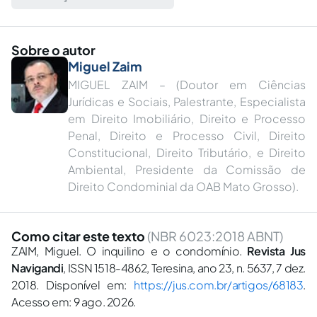
Sobre o autor
Miguel Zaim
MIGUEL ZAIM – (Doutor em Ciências
Jurídicas e Sociais, Palestrante, Especialista
em Direito Imobiliário, Direito e Processo
Penal, Direito e Processo Civil, Direito
Constitucional, Direito Tributário, e Direito
Ambiental, Presidente da Comissão de
Direito Condominial da OAB Mato Grosso).
Como citar este texto
(NBR 6023:2018 ABNT)
ZAIM, Miguel. O inquilino e o condomínio.
Revista Jus
Navigandi
, ISSN 1518-4862, Teresina, ano 23, n. 5637, 7 dez.
2018. Disponível em:
https://jus.com.br/artigos/68183
.
Acesso em: 9 ago. 2026.