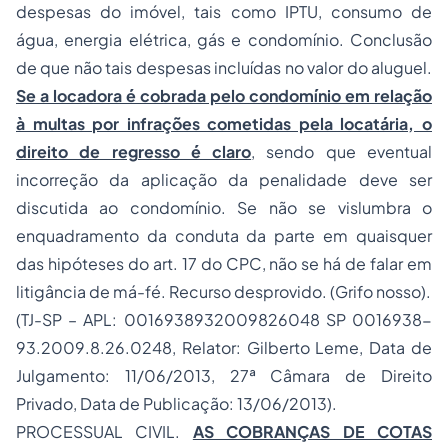
despesas do imóvel, tais como IPTU, consumo de
água, energia elétrica, gás e condomínio. Conclusão
de que não tais despesas incluídas no valor do aluguel.
Se a locadora é cobrada pelo condomínio em relação
à multas por infrações cometidas pela locatária, o
direito de regresso é claro
, sendo que eventual
incorreção da aplicação da penalidade deve ser
discutida ao condomínio. Se não se vislumbra o
enquadramento da conduta da parte em quaisquer
das hipóteses do art. 17 do CPC, não se há de falar em
litigância de má-fé. Recurso desprovido. (Grifo nosso).
(TJ-SP – APL: 0016938932009826048 SP 0016938-
93.2009.8.26.0248, Relator: Gilberto Leme, Data de
Julgamento: 11/06/2013, 27ª Câmara de Direito
Privado, Data de Publicação: 13/06/2013).
PROCESSUAL CIVIL.
AS COBRANÇAS DE COTAS