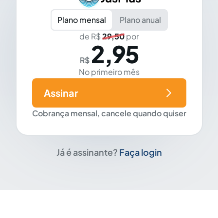
Plano mensal
Plano anual
de R$
29,50
por
2,95
R$
No primeiro mês
Assinar
Cobrança mensal, cancele quando quiser
Já é assinante?
Faça login