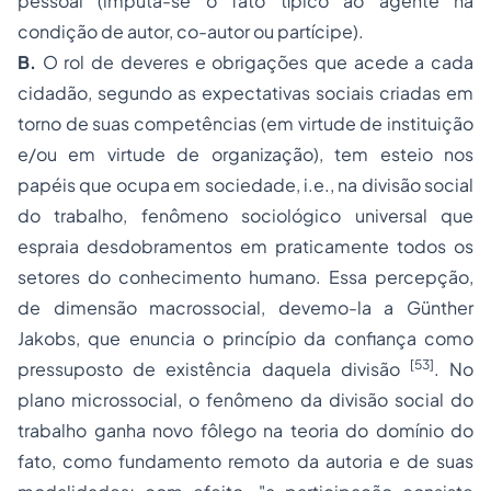
pessoal
(imputa-se o fato típico ao agente na
condição de autor, co-autor ou partícipe).
B.
O rol de deveres e obrigações que acede a cada
cidadão, segundo as expectativas sociais criadas em
torno de suas competências (em virtude de instituição
e/ou em virtude de organização), tem esteio nos
papéis
que ocupa em sociedade, i.e., na
divisão social
do trabalho,
fenômeno sociológico universal que
espraia desdobramentos em praticamente todos os
setores do conhecimento humano
.
Essa percepção,
de dimensão macrossocial, devemo-la a Günther
Jakobs, que enuncia o princípio da confiança como
[53]
pressuposto de existência daquela divisão
. No
plano microssocial, o fenômeno da divisão social do
trabalho ganha novo fôlego na teoria do domínio do
fato, como fundamento remoto da autoria e de suas