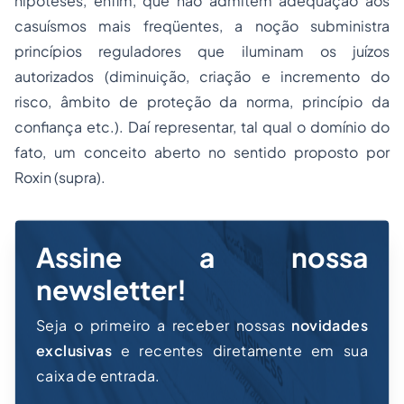
hipóteses, enfim, que não admitem adequação aos
casuísmos mais freqüentes, a noção subministra
princípios reguladores
que iluminam os juízos
autorizados (diminuição, criação e incremento do
risco, âmbito de proteção da norma, princípio da
confiança etc.). Daí representar, tal qual o domínio do
fato, um
conceito aberto
no sentido proposto por
Roxin (
supra
)
.
Assine a nossa
newsletter!
Seja o primeiro a receber nossas
novidades
exclusivas
e recentes diretamente em sua
caixa de entrada.