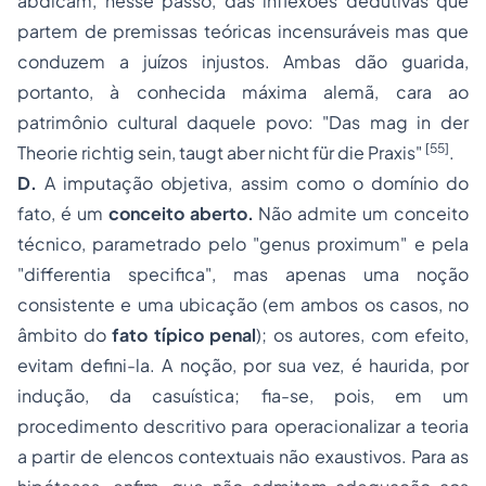
abdicam, nesse passo, das inflexões dedutivas que
partem de premissas teóricas incensuráveis mas que
conduzem a juízos injustos. Ambas dão guarida,
portanto, à conhecida máxima alemã, cara ao
patrimônio cultural daquele povo:
"Das mag in der
[55]
Theorie richtig sein, taugt aber nicht für die Praxis"
.
D.
A
imputação objetiva,
assim como o
domínio do
fato,
é um
conceito aberto.
Não admite um conceito
técnico, parametrado pelo
"genus proximum"
e pela
"differentia specifica",
mas apenas uma
noção
consistente e uma
ubicação
(em ambos os casos, no
âmbito do
fato típico penal
); os autores, com efeito,
evitam defini-la. A
noção
, por sua vez, é haurida, por
indução, da casuística; fia-se, pois, em um
procedimento descritivo
para operacionalizar a teoria
a partir de elencos contextuais não exaustivos. Para as