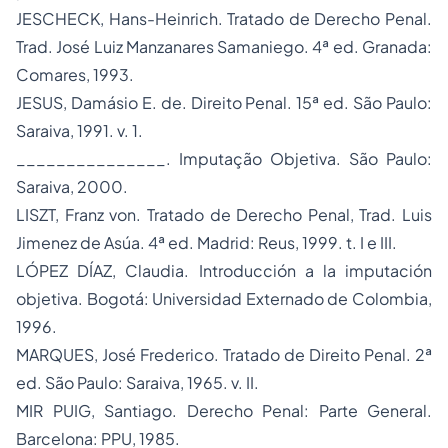
JESCHECK, Hans-Heinrich.
Tratado de Derecho Penal
.
Trad. José Luiz Manzanares Samaniego. 4ª ed. Granada:
Comares, 1993.
JESUS, Damásio E. de.
Direito Penal.
15ª ed. São Paulo:
Saraiva, 1991. v. 1.
_______________.
Imputação Objetiva.
São Paulo:
Saraiva, 2000.
LISZT, Franz von.
Tratado de Derecho Penal,
Trad. Luis
Jimenez de Asúa. 4ª ed. Madrid: Reus, 1999. t. I e III.
LÓPEZ DÍAZ, Claudia.
Introducción a la imputación
objetiva.
Bogotá: Universidad Externado de Colombia,
1996.
MARQUES, José Frederico.
Tratado de Direito Penal.
2ª
ed. São Paulo: Saraiva, 1965. v. II.
MIR PUIG, Santiago.
Derecho Penal: Parte General.
Barcelona: PPU, 1985.