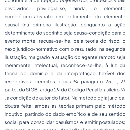
conduta e a percepção
objetiva
dos processos vitais
envolvidos; privilegia-se, ainda, o elemento
nomológico-abstrato
em detrimento do elemento
causal
(na primeira ilustração, conquanto a ação
determinante do sobrinho seja causa-condição para o
evento morte, recusa-se-lhe, pela teoria do risco, o
nexo jurídico-normativo com o resultado; na segunda
ilustração, malgrado a atuação do agente remoto seja
meramente intelectual, reconhece-se-lhe, à luz da
teoria do domínio e da interpretação flexível dos
respectivos preceitos legais ¾ parágrafo 25, 1, 2ª
parte, do
StGB
; artigo 29 do Código Penal brasileiro ¾
, a condição de
autor do fato
)
.
Na metodologia jurídica,
doutra feita, ambas as teorias primam pelo método
indutivo,
partindo do dado empírico e de seu sentido
social para consolidar casuísmos e emitir postulados;