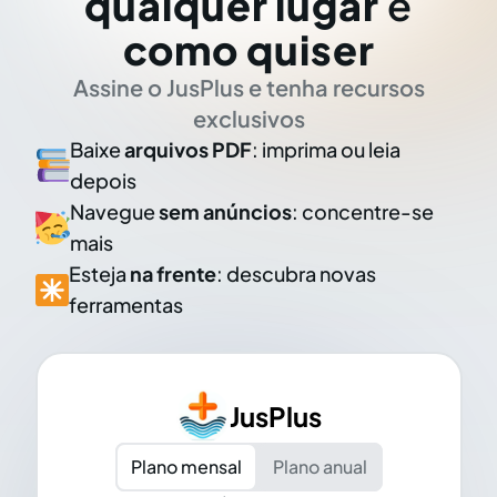
qualquer lugar
e
como quiser
Assine o JusPlus e tenha recursos
exclusivos
Baixe
arquivos PDF
: imprima ou leia
depois
Navegue
sem anúncios
: concentre-se
mais
Esteja
na frente
: descubra novas
ferramentas
JusPlus
Plano mensal
Plano anual