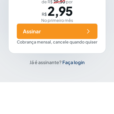
de R$
29,50
por
2,95
R$
No primeiro mês
Assinar
Cobrança mensal, cancele quando quiser
Já é assinante?
Faça login