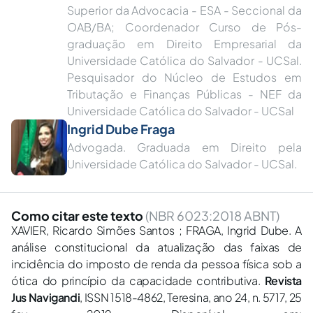
Superior da Advocacia - ESA - Seccional da
OAB/BA; Coordenador Curso de Pós-
graduação em Direito Empresarial da
Universidade Católica do Salvador - UCSal.
Pesquisador do Núcleo de Estudos em
Tributação e Finanças Públicas - NEF da
Universidade Católica do Salvador - UCSal
Ingrid Dube Fraga
Advogada. Graduada em Direito pela
Universidade Católica do Salvador - UCSal.
Como citar este texto
(NBR 6023:2018 ABNT)
XAVIER, Ricardo Simões Santos ; FRAGA, Ingrid Dube. A
análise constitucional da atualização das faixas de
incidência do imposto de renda da pessoa física sob a
ótica do princípio da capacidade contributiva.
Revista
Jus Navigandi
, ISSN 1518-4862, Teresina, ano 24, n. 5717, 25