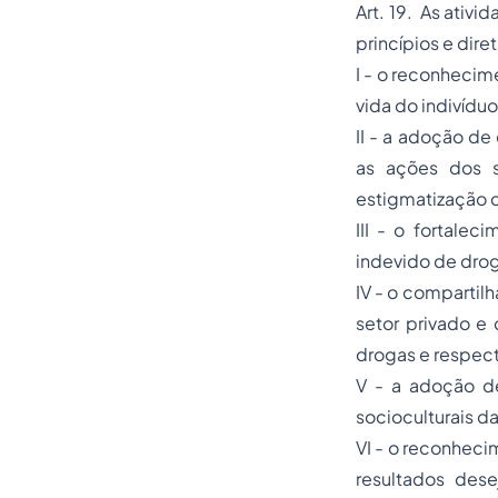
Art. 19. As ativ
princípios e diret
I - o reconhecim
vida do indivídu
II - a adoção de
as ações dos s
estigmatização 
III - o fortale
indevido de dro
IV - o compartil
setor privado e
drogas e respect
V - a adoção de
socioculturais d
VI - o reconheci
resultados dese