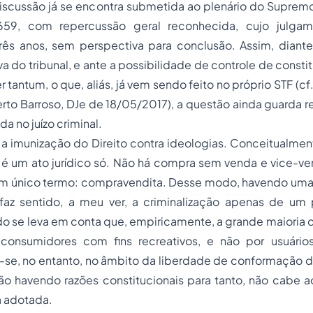
discussão já se encontra submetida ao plenário do Supremo
59, com repercussão geral reconhecida, cujo julgam
rês anos, sem perspectiva para conclusão. Assim, diant
iva do tribunal, e ante a possibilidade de controle de const
r tantum, o que, aliás, já vem sendo feito no próprio STF (
berto Barroso, DJe de 18/05/2017), a questão ainda guarda re
da no juízo criminal.
 a imunização do Direito contra ideologias. Conceitualmen
 um ato jurídico só. Não há compra sem venda e vice-vers
se um único termo: compravendita. Desse modo, havendo um
faz sentido, a meu ver, a criminalização apenas de um 
 se leva em conta que, empiricamente, a grande maioria
consumidores com fins recreativos, e não por usuários
-se, no entanto, no âmbito da liberdade de conformação d
o havendo razões constitucionais para tanto, não cabe ao
a adotada.