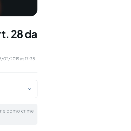
t. 28 da
5/02/2019 às 17:38
efine como crime