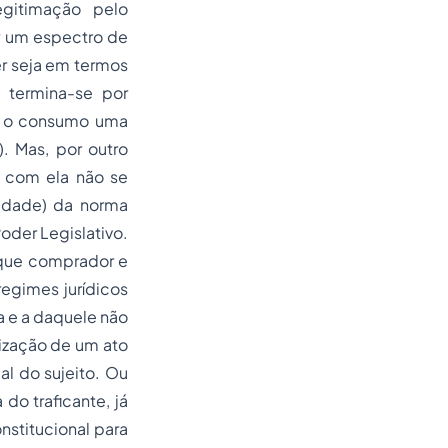
gitimação pelo
er um espectro de
er seja em termos
, termina-se por
ra o consumo uma
. Mas, por outro
e com ela não se
lidade) da norma
oder Legislativo.
 que comprador e
egimes jurídicos
a e a daquele não
lização de um ato
al do sujeito. Ou
do traficante, já
nstitucional para