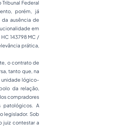
 Tribunal Federal
ento, porém, já
e da ausência de
itucionalidade em
cf. HC 143798 MC /
levância prática,
te, o contrato de
a, tanto que, na
a unidade lógico-
polo da relação,
 dos compradores
 patológicos. A
o legislador. Sob
 juiz contestar a