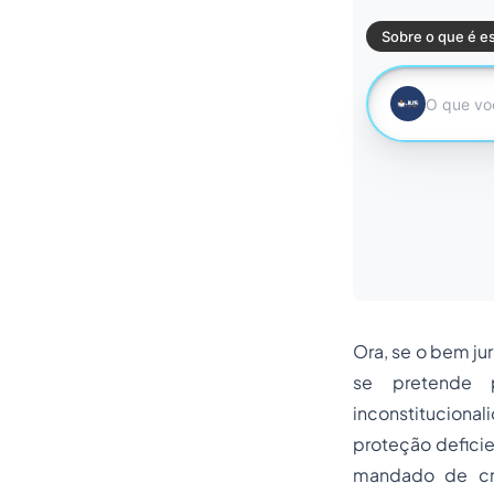
Ora, se o bem ju
se pretende 
inconstituciona
proteção deficien
mandado de cri