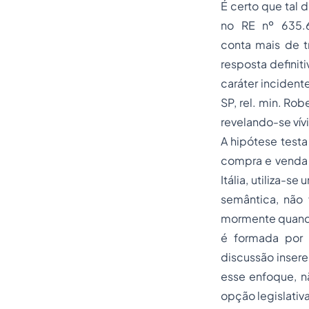
É certo que tal 
no RE nº 635.6
conta mais de t
resposta definit
caráter incidente
SP, rel. min. Ro
revelando-se vívi
A hipótese testa
compra e venda é
Itália, utiliza-
semântica, não 
mormente quando
é formada por 
discussão insere
esse enfoque, nã
opção legislativ