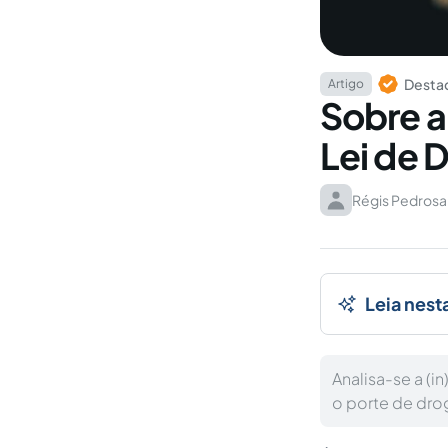
Destaq
Artigo
Sobre a
Lei de 
Régis Pedrosa
Leia nest
Analisa-se a (i
o porte de dro