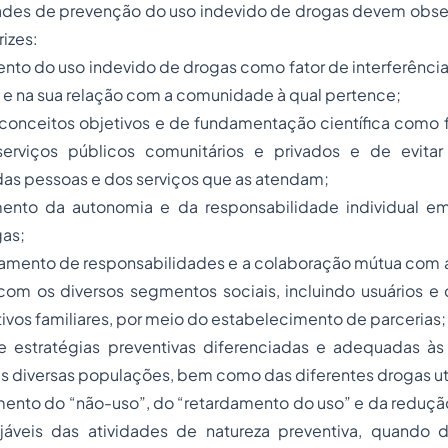
idades de prevenção do uso indevido de drogas devem obse
rizes:
ento do uso indevido de drogas como fator de interferênci
o e na sua relação com a comunidade à qual pertence;
 conceitos objetivos e de fundamentação científica como 
erviços públicos comunitários e privados e de evitar
das pessoas e dos serviços que as atendam;
cimento da autonomia e da responsabilidade individual e
gas;
hamento de responsabilidades e a colaboração mútua com a
 com os diversos segmentos sociais, incluindo usuários 
ivos familiares, por meio do estabelecimento de parcerias;
 estratégias preventivas diferenciadas e adequadas às
as diversas populações, bem como das diferentes drogas uti
mento do “não-uso”, do “retardamento do uso” e da reduçã
jáveis das atividades de natureza preventiva, quando 