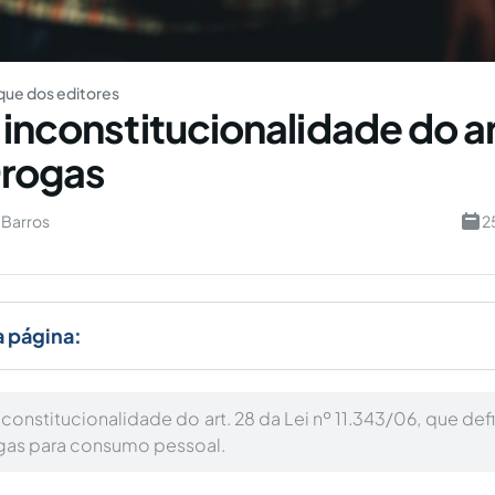
ue dos editores
 inconstitucionalidade do ar
Drogas
 Barros
2
a página:
n)constitucionalidade do art. 28 da Lei nº 11.343/06, que d
gas para consumo pessoal.