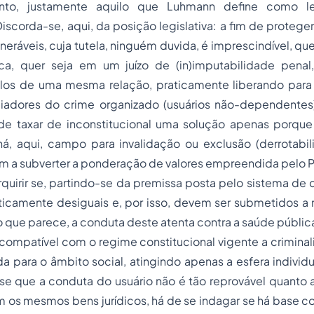
nto, justamente aquilo que Luhmann define como le
scorda-se, aqui, da posição legislativa: a fim de proteg
lneráveis, cuja tutela, ninguém duvida, é imprescindível, qu
a, quer seja em um juízo de (in)imputabilidade penal
olos de uma mesma relação, praticamente liberando pa
iadores do crime organizado (usuários não-dependentes)
de taxar de inconstitucional uma solução apenas porqu
á, aqui, campo para invalidação ou exclusão (derrotabi
em a subverter a ponderação de valores empreendida pelo P
quirir se, partindo-se da premissa posta pelo sistema de
icamente desiguais e, por isso, devem ser submetidos a r
 ao que parece, a conduta deste atenta contra a saúde públic
 compatível com o regime constitucional vigente a crimina
 para o âmbito social, atingindo apenas a esfera individu
se que a conduta do usuário não é tão reprovável quanto a 
os mesmos bens jurídicos, há de se indagar se há base co