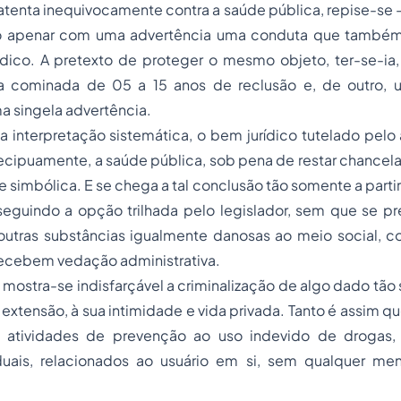
tenta inequivocamente contra a saúde pública, repise-se 
ido apenar com uma advertência uma conduta que também
ico. A pretexto de proteger o mesmo objeto, ter-se-ia
 cominada de 05 a 15 anos de reclusão e, de outro, um
a singela advertência.
 interpretação sistemática, o bem jurídico tutelado pelo
ecipuamente, a saúde pública, sob pena de restar chancel
simbólica. E se chega a tal conclusão tão somente a partir
 seguindo a opção trilhada pelo legislador, sem que se pr
outras substâncias igualmente danosas ao meio social, c
recebem vedação administrativa.
mostra-se indisfarçável a criminalização de algo dado tã
extensão, à sua intimidade e vida privada. Tanto é assim que
s atividades de prevenção ao uso indevido de drogas,
duais, relacionados ao usuário em si, sem qualquer me