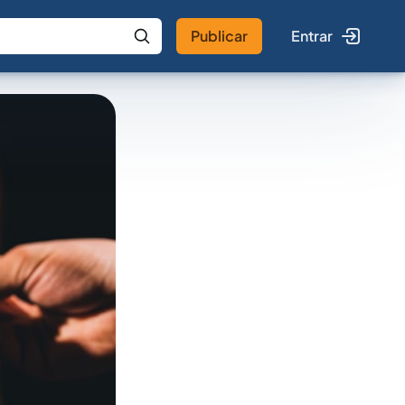
Publicar
Entrar
 IA
Buscar no Jus