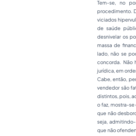
Tem-se, no po
procedimento. Di
viciados hipervu
de saúde públic
desnivelar os p
massa de financ
lado, não se po
concorda. Não h
jurídica, em ord
Cabe, então, per
vendedor são fat
distintos, pois,
o faz, mostra-se
que não desborda
seja, admitindo-
que não ofendem 