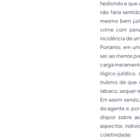
hediondo e que a
não faria sent
mesmo bem juríd
crime com pena
incidência de um
Portanto, em uma
ser, ao menos pr
carga meramente 
lógico-jurídico,
truísmo de que 
tabaco, sequer 
Em assim sendo, 
do agente e, por 
dispor sobre a
aspectos indivi
coletividade: