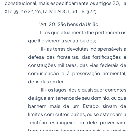
constitucional, mais especificamente os artigos 20, I a
XI e §§ 1º e 2º, 26, I a IV e ADCT, art. 16, § 3º):
"
Art. 20. São bens da União:
I- os que atualmente lhe pertencem os
que lhe vierem a ser atribuídos;
II- as terras devolutas indispensáveis à
defesa das fronteiras, das fortificações e
construções militares, das vias federais de
comunicação e á preservação ambiental,
definidas em lei;
III- os lagos, rios e quaisquer correntes
de água em terrenos de seu domínio, ou que
banhem mais de um Estado, sirvam de
limites com outros países, ou se estendam a
território estrangeiro ou dele provenham,
bem como os terrenos marginais e as praias