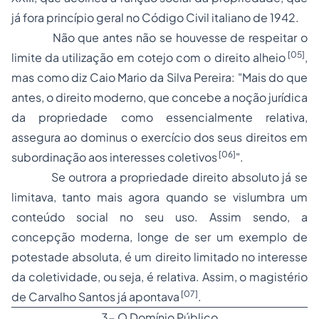
já fora princípio geral
no Código Civil italiano de 1942
.
Não que antes não se houvesse de respeitar o
[05]
limite da utilização em cotejo com o direito alheio
,
mas como diz
Caio Mario da Silva Pereira
: "
Mais do que
antes, o direito moderno, que concebe a noção jurídica
da propriedade como essencialmente relativa,
assegura ao dominus o exercício dos seus direitos em
[06]
subordinação aos interesses coletivos
".
Se outrora a propriedade direito absoluto já se
limitava, tanto mais agora quando se vislumbra um
conteúdo social no seu uso. Assim sendo, a
concepção moderna, longe de ser um exemplo de
potestade absoluta, é um direito limitado no interesse
da coletividade, ou seja, é relativa. Assim, o magistério
[07]
de
Carvalho Santos
já apontava
.
3- O Domínio Público