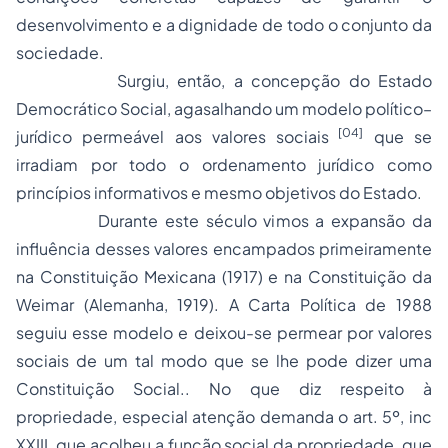
desenvolvimento e a dignidade de todo o conjunto da
sociedade.
Surgiu, então, a concepção do
Estado
Democrático Social
, agasalhando um modelo político–
[04]
jurídico permeável aos valores sociais
que se
irradiam por todo o ordenamento jurídico como
princípios informativos e mesmo objetivos do Estado.
Durante este século vimos a expansão da
influência desses valores encampados primeiramente
na
Constituição Mexicana (1917
) e na
Constituição da
Weimar
(
Alemanha, 1919
). A
Carta Política de 1988
seguiu esse modelo e deixou-se permear por valores
sociais de um tal modo que se lhe pode dizer uma
Constituição Social.
. No que diz respeito à
propriedade, especial atenção demanda o
art. 5º, inc
XXIII,
que acolheu a
função social da propriedad
e, que