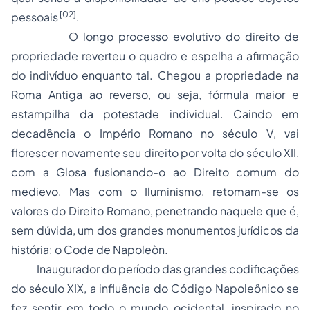
[02]
pessoais
.
O longo processo evolutivo do direito de
propriedade reverteu o quadro e espelha a afirmação
do indivíduo enquanto tal. Chegou a propriedade na
Roma Antiga
ao reverso, ou seja, fórmula maior e
estampilha da potestade individual. Caindo em
decadência o
Império Romano
no
século V
, vai
florescer novamente seu direito por volta do
século XII,
com a
Glosa
fusionando-o ao Direito comum do
medievo. Mas com o
Iluminismo
, retomam-se os
valores do
Direito Romano
, penetrando naquele que é,
sem dúvida, um dos grandes monumentos jurídicos da
história: o
Code de Napoleòn
.
Inaugurador do período das grandes codificações
do
século XIX
, a influência do
Código Napoleônico
se
fez sentir em todo o mundo ocidental, inspirado no