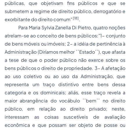
públicas, que objetivam fins públicos e que se
submetem a regime de direito público, derrogatório e
[18]
exorbitante do direito comum"
.
Para
Maria Sylvia Zanella Di Pietro,
quatro noções
atrelam-se ao conceito de bens públicos
:"1- conjunto
de bens móveis ou imóveis; 2- a idéia de pertinência à
Administração (Diríamos melhor ´´Estado´´), que afasta
a tese de que o poder público não exerce sobre os
bens públicos o direito de propriedade. 3- A afetação
ao uso coletivo ou ao uso da Administração, que
representa um traço distintivo entre bens dessa
categoria e os dominicais; aliás, esse traço revela a
maior abrangência do vocábulo ´´bem´´ no direito
público, em relação ao direito privado; neste,
interessam as coisas suscetíveis de avaliação
econômica e que possam ser objeto de posse ou