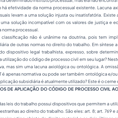
a determinado instituto processual, mas ela não encontra
o há efetividade da norma processual existente. Lacuna a
uais levam a uma solução injusta ou insatisfatória. Existe
 uma solução incompatível com os valores de justiça e eq
da norma processual.
classificação não é unânime na doutrina, pois tem impl
iária de outras normas no direito do trabalho. Em síntese 
o dispositivo legal trabalhista, expresso, sobre determi
 a utilização do código de processo civil em seu lugar? Nest
va, mas sim uma lacuna axiológica ou ontológica. A omiss
T é apenas normativa ou pode ser também ontológica e/ou 
plicação subsidiária é atualmente utilizado? Este é o cern
OS DE APLICAÇÃO DO CÓDIGO DE PROCESSO CIVIL A
as leis do trabalho possui dispositivos que permitem a utili
estranhas ao direito do trabalho. São eles: art. 8; art. 769 e 