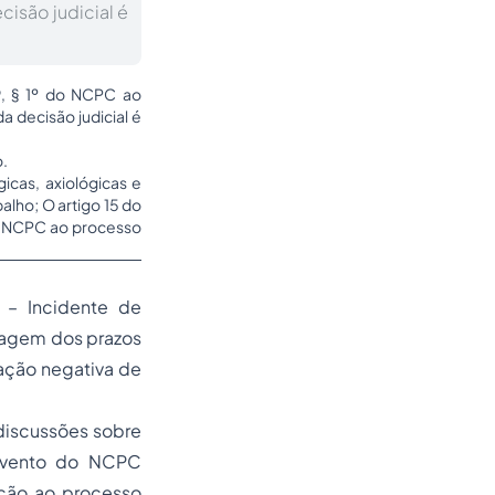
isão judicial é
89, § 1º do NCPC ao
 decisão judicial é
o.
icas, axiológicas e
alho; O artigo 15 do
do NCPC ao processo
s – Incidente de
tagem dos prazos
uação negativa de
discussões sobre
advento do NCPC
ação ao processo