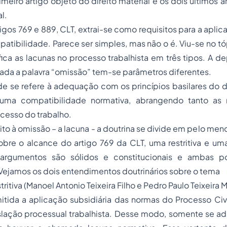
meiro artigo objeto do direito material e os dois últimos a
l.
tigos 769 e 889, CLT, extrai-se como requisitos para a aplic
atibilidade. Parece ser simples, mas não o é. Viu-se no tó
ifica as lacunas no processo trabalhista em três tipos. A 
ada a palavra “omissão” tem-se parâmetros diferentes.
e se refere à adequação com os princípios basilares do d
 uma compatibilidade normativa, abrangendo tanto as
ocesso do trabalho.
ito à omissão – a lacuna - a doutrina se divide em pelo men
sobre o alcance do artigo 769 da CLT, uma restritiva e um
 argumentos são sólidos e constitucionais e ambas 
Vejamos os dois entendimentos doutrinários sobre o tema
tritiva (Manoel Antonio Teixeira Filho e Pedro Paulo Teixeira
tida a aplicação subsidiária das normas do Processo Civ
slação processual trabalhista. Desse modo, somente se ad