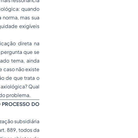
 mais ressonância
xiológica: quando
 a norma, mas sua
uidade exigíveis
icação direta na
a pergunta que se
nado tema, ainda
e caso não existe
ão de que trata o
axiológica? Qual
e do problema.
O PROCESSO DO
zação subsidiária
art. 889, todos da