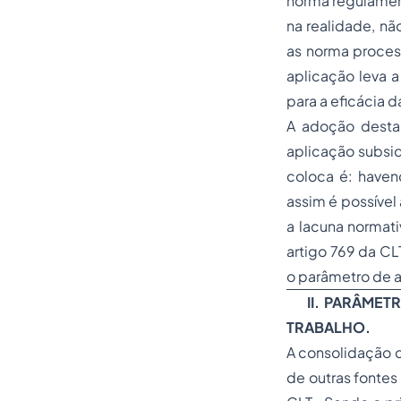
norma regulament
na realidade, nã
as norma process
aplicação leva a
para a eficácia 
A adoção desta 
aplicação subsid
coloca é: havend
assim é possível
a lacuna normati
artigo 769 da CL
o parâmetro de a
II.
PARÂMETR
TRABALHO.
A consolidação d
de outras fontes 