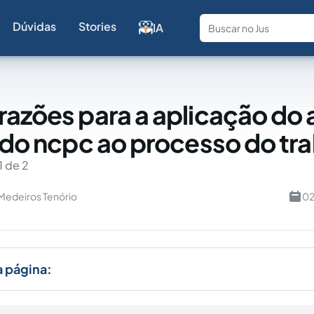
Dúvidas
Stories
IA
Fale com a
razões para a aplicação do 
1 do ncpc ao processo do tr
1 de 2
 Medeiros Tenório
02
a página: