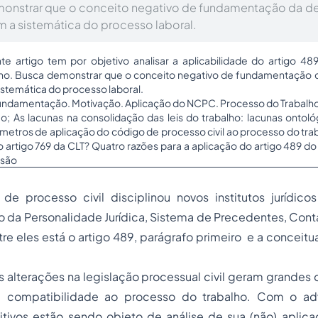
nstrar que o conceito negativo de fundamentação da dec
 a sistemática do processo laboral.
e artigo tem por objetivo analisar a aplicabilidade do artigo 4
ho. Busca demonstrar que o conceito negativo de fundamentação da
istemática do processo laboral.
ndamentação. Motivação. Aplicação do NCPC. Processo do Trabalh
o; As lacunas na consolidação das leis do trabalho: lacunas ontológ
râmetros de aplicação do código de processo civil ao processo do trab
artigo 769 da CLT? Quatro razões para a aplicação do artigo 489 
usão
e processo civil disciplinou novos institutos jurídico
 da Personalidade Jurídica, Sistema de Precedentes, Con
tre eles está o artigo 489, parágrafo primeiro e a conceit
alterações na legislação processual civil geram grandes 
e compatibilidade ao processo do trabalho. Com o 
itivos estão sendo objeto de análise de sua (não) aplic