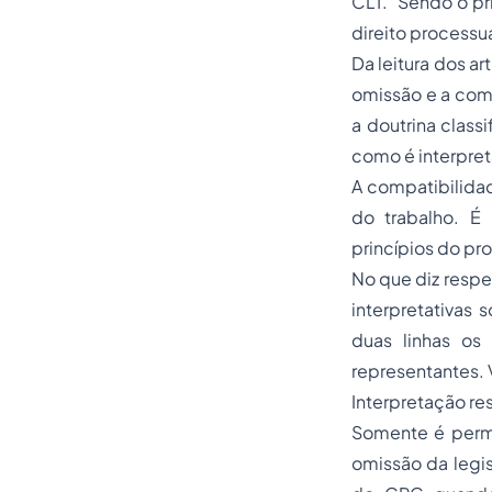
CLT. Sendo o pri
direito processua
Da leitura dos ar
omissão e a comp
a doutrina class
como é interpret
A compatibilidad
do trabalho. É
princípios do pr
No que diz respe
interpretativas 
duas linhas os
representantes. 
Interpretação res
Somente é permi
omissão da legi