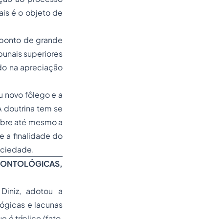
ais é o objeto de
 ponto de grande
ibunais superiores
do na apreciação
 novo fôlego e a
 doutrina tem se
sobre até mesmo a
e a finalidade do
ociedade.
 ONTOLÓGICAS,
 Diniz, adotou a
ológicas e lacunas
 é tríplice (fato,