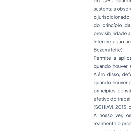
do CPC quando 
sustenta a obser
o jurisdicionad
do princípio d
previsibilidade a
Interpretação am
Bezerra leite):
Permite a aplic
quando houver as
Além disso, def
quando houver ma
princípios cons
efetivo do traba
(SCHIAVI, 2015, 
A nosso ver, o
realmente o proc