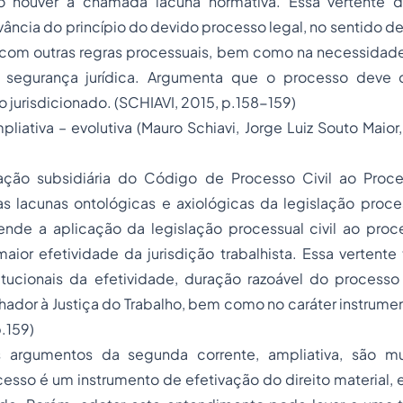
houver a chamada lacuna normativa. Essa vertente 
vância do princípio do devido processo legal, no sentido d
o com outras regras processuais, bem como na necessidad
a segurança jurídica. Argumenta que o processo deve 
o jurisdicionado. (SCHIAVI, 2015, p.158-159)
pliativa – evolutiva (Mauro Schiavi, Jorge Luiz Souto Maior
ação subsidiária do Código de Processo Civil ao Proc
 lacunas ontológicas e axiológicas da legislação process
ende a aplicação da legislação processual civil ao proc
ior efetividade da jurisdição trabalhista. Essa vertente
titucionais da efetividade, duração razoável do processo
lhador à Justiça do Trabalho, bem como no caráter instrume
p.159)
s argumentos da segunda corrente, ampliativa, são mui
esso é um instrumento de efetivação do direito material,