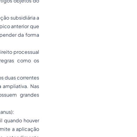
rtigos objetos do
ação subsidiária a
pico anterior que
depender da forma
ireito processual
 regras como os
os duas correntes
a ampliativa. Nas
possuem grandes
 Manus):
il quando houver
mite a aplicação