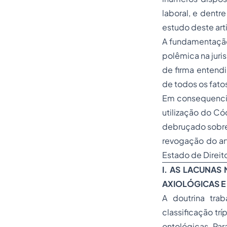
laboral, e dentr
estudo deste art
A fundamentação 
polêmica na juris
de firma entend
de todos os fato
Em consequencia
utilização do Có
debruçado sobre 
revogação do art
Estado de Direit
I.
AS LACUNAS 
AXIOLÓGICAS E
A doutrina trab
classificação trí
ontológicas. Para