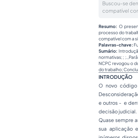
Buscou-se demo
compatível com
Resumo:
O present
processo do trabal
compatível com a s
Palavras-chave:
Fu
Sumário:
Introduçã
normativas; ; ;.,Pa
NCPC revogou o do 
do trabalho; Concl
INTRODUÇÃO
O novo código d
Desconsideração
e outros - e den
decisão judicial.
Quase sempre as 
sua aplicação 
inúmeros dispos