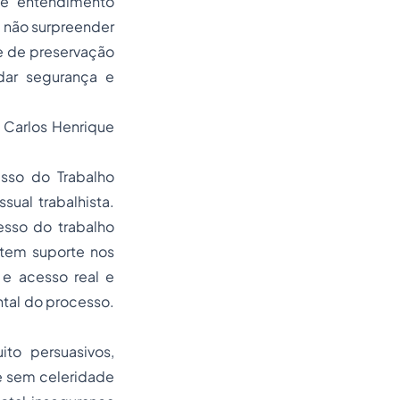
de entendimento
e não surpreender
e de preservação
dar segurança e
, Carlos Henrique
esso do Trabalho
ual trabalhista.
esso do trabalho
 tem suporte nos
 e acesso real e
ntal do processo.
to persuasivos,
 e sem celeridade