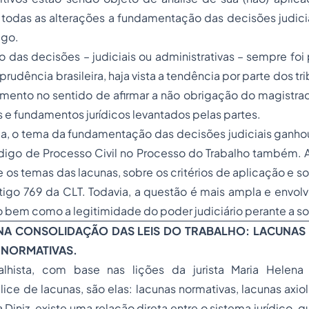
e todas as alterações a fundamentação das decisões judici
igo.
das decisões – judiciais ou administrativas – sempre foi
prudência brasileira, haja vista a tendência por parte dos tr
imento no sentido de afirmar a não obrigação do magistra
s e fundamentos jurídicos levantados pelas partes.
, o tema da fundamentação das decisões judiciais ganhou
digo de Processo Civil no Processo do Trabalho também. A
os temas das lacunas, sobre os critérios de aplicação e 
igo 769 da CLT. Todavia, a questão é mais ampla e envolv
o bem como a legitimidade do poder judiciário perante a s
NA CONSOLIDAÇÃO DAS LEIS DO TRABALHO: LACUNAS
 NORMATIVAS.
alhista, com base nas lições da jurista Maria Helena
plice de lacunas, são elas: lacunas normativas, lacunas axi
 Diniz, existe uma relação direta entre o sistema jurídico, que