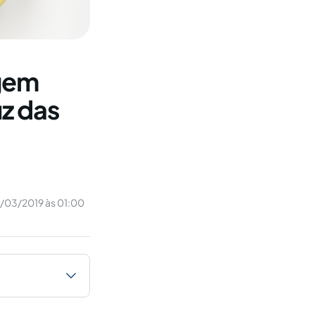
agem
uz das
6/03/2019 às 01:00