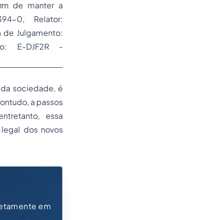
 fim de manter a
4-0, Relator:
de Julgamento:
ão: E-DJF2R -
 da sociedade, é
contudo, a passos
ntretanto, essa
 legal dos novos
retamente em