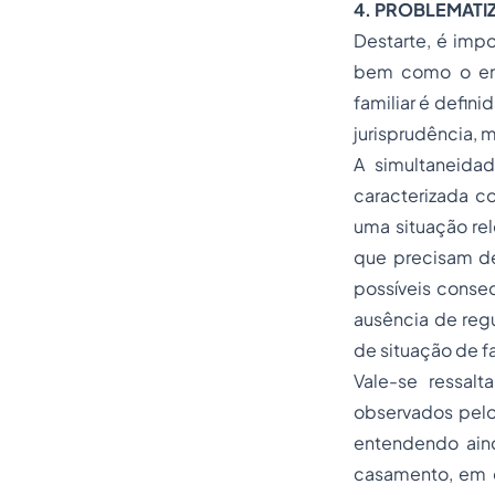
4. PROBLEMATIZ
Destarte, é impo
bem como o ent
familiar é defin
jurisprudência, 
A simultaneida
caracterizada c
uma situação rel
que precisam de
possíveis conseq
ausência de regu
de situação de f
Vale-se ressalt
observados pelo
entendendo ain
casamento, em de