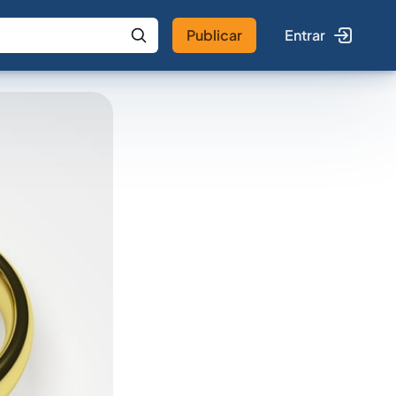
Publicar
Entrar
 IA
Buscar no Jus