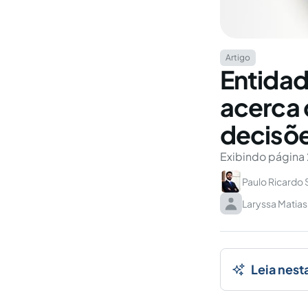
Artigo
Entidad
acerca 
decisõe
Exibindo página 
Paulo Ricardo 
Laryssa Matias
Leia nest