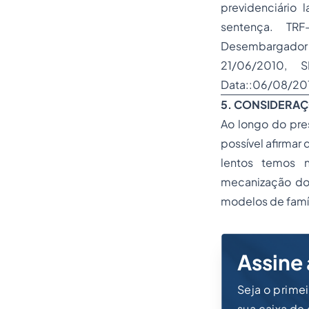
previdenciário 
sentença. TR
Desembargador
21/06/2010, 
Data::06/08/201
5. CONSIDERAÇ
Ao longo do pres
possível afirmar
lentos temos n
mecanização do 
modelos de famíl
Assine 
Seja o prime
sua caixa de