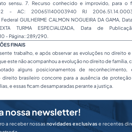
lato sensu. 7. Recurso conhecido e improvido, para o
F-2 - AC: 200651140003940 RJ 2006.51.14.00039
 Federal GUILHERME CALMON NOGUEIRA DA GAMA, Data 
SEXTA TURMA ESPECIALIZADA, Data de Publicaç
0 - Página::289/290.
ÕES FINAIS
ente trabalho, e após observar as evoluções no direito e
 que este não acompanhou a evolução no direito de família, 
otado alguns posicionamentos de reconhecimento, e
direito brasileiro concorre para a ausência de proteção
ias, e essas ficam desamparadas perante a justiça.
a nossa newsletter!
iro a receber nossas
novidades exclusivas
e recentes di
 entrada.