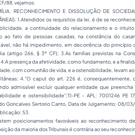
 CF/88, vejamos:
AMÍLIA. RECONHECIMENTO E DISSOLUÇÃO DE SOCIEDA
NEAS. 1.Atendidos os requisitos da lei, é de se reconhecer
blicidade, a continuidade do relacionamento e o intuito 
nto ao fato de pessoas casadas, na constância do cas
tável, não há impedimento, em decorrência do princípio c
ia (artigo 266, § 3º CF); 3.As famílias previstas na Con
4.A presença da afetividade, como fundamento, e a finali
dade, com comunhão de vida, e a ostensibilidade, levam a
ultâneas; 4."O caput do art. 226 é, consequentemente, c
endo admissível excluir qualquer entidade que preencha 
tabilidade e ostensibilidade";TJ-PE - APL: 7001246 PE 17
do Goncalves Sertorio Canto, Data de Julgamento: 08/03
ublicação: 53.
stem posicionamentos favoráveis ao reconhecimento de 
osição da maioria dos Tribunais é contrária ao seu reconhec