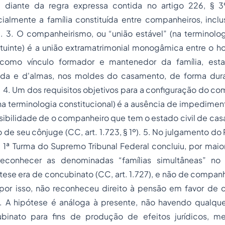
diante da regra expressa contida no artigo 226, § 3º
ialmente a família constituída entre companheiros, inclu
l. 3. O companheirismo, ou “união estável” (na terminolo
tituinte) é a união extramatrimonial monogâmica entre o 
como vínculo formador e mantenedor da família, es
da e d'almas, nos moldes do casamento, de forma durad
l. 4. Um dos requisitos objetivos para a configuração do c
 na terminologia constitucional) é a ausência de impedimen
sibilidade de o companheiro que tem o estado civil de ca
 de seu cônjuge (CC, art. 1.723, § 1º). 5. No julgamento do
 1ª Turma do Supremo Tribunal Federal concluiu, por maio
conhecer as denominadas “famílias simultâneas” no s
pótese era de concubinato (CC, art. 1.727), e não de companh
, por isso, não reconheceu direito à pensão em favor de 
. A hipótese é análoga à presente, não havendo qualqu
ubinato para fins de produção de efeitos jurídicos,