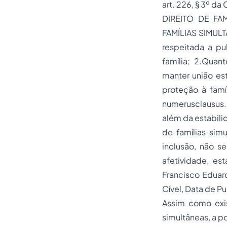
art. 226, § 3º da
DIREITO DE F
FAMÍLIAS SIMULTÂ
respeitada a pu
família; 2.Qua
manter união es
proteção à famíl
numerusclausus. 
além da estabili
de famílias sim
inclusão, não s
afetividade, es
Francisco Eduar
Cível, Data de P
Assim como exi
simultâneas, a p