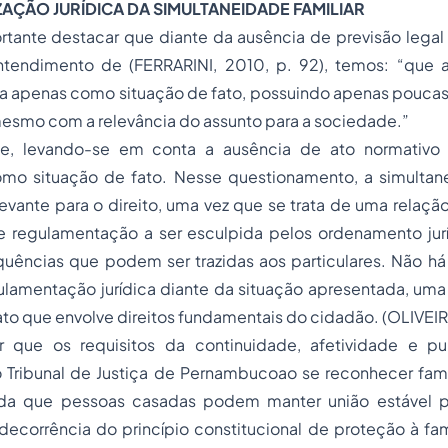
AÇÃO JURÍDICA DA SIMULTANEIDADE FAMILIAR
rtante destacar que diante da ausência de previsão legal
endimento de (FERRARINI, 2010, p. 92), temos: “que a
ida apenas como situação de fato, possuindo apenas pouca
mesmo com a relevância do assunto para a sociedade.”
de, levando-se em conta a ausência de ato normativo 
omo situação de fato. Nesse questionamento, a simultane
evante para o direito, uma vez que se trata de uma relação
 regulamentação a ser esculpida pelos ordenamento jurí
uências que podem ser trazidas aos particulares. Não há j
lamentação jurídica diante da situação apresentada, uma 
ato que envolve direitos fundamentais do cidadão. (OLIVEIR
ar que os requisitos da continuidade, afetividade e p
 Tribunal de Justiça de Pernambucoao se reconhecer famíl
da que pessoas casadas podem manter união estável p
corrência do princípio constitucional de proteção à famí