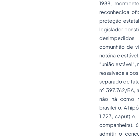
1988, mormente 
reconhecida ofic
proteção estata
legislador cons
desimpedidos, 
comunhão de vi
notória e estáve
“união estável”,
ressalvada a pos
separado de fato
nº 397.762/BA, a
não há como re
brasileiro. A hi
1.723, caput) e
companheira). 6
admitir o conc