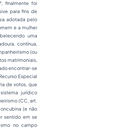
, finalmente foi
sive para fins de
gia adotada pelo
homem e a mulher
tabelecendo uma
oura, contínua,
ompanheirismo (ou
tos matrimoniais,
sado encontrar-se
 Recurso Especial
ria de votos, que
istema jurídico
eirismo (CC, art.
concubina (e não
er sentido em se
 mesmo no campo