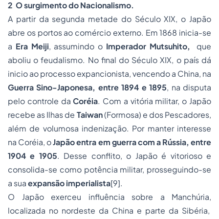
2 O surgimento do Nacionalismo.
A partir da segunda metade do Século XIX, o Japão
abre os portos ao comércio externo. Em 1868 inicia-se
a
Era Meiji
, assumindo o
Imperador Mutsuhito,
que
aboliu o feudalismo. No final do Século XIX, o país dá
inicio ao processo expancionista, vencendo a China, na
Guerra Sino-Japonesa, entre 1894 e 1895
, na disputa
pelo controle da
Coréia
. Com a vitória militar, o Japão
recebe as Ilhas de
Taiwan
(Formosa) e dos Pescadores,
além de volumosa indenização. Por manter interesse
na Coréia, o
Japão entra em guerra com a Rússia, entre
1904 e 1905
. Desse conflito, o Japão é vitorioso e
consolida-se como potência militar, prosseguindo-se
a sua
expansão imperialista
[9].
O Japão exerceu influência sobre a Manchúria,
localizada no nordeste da China e parte da Sibéria,