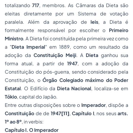
totalizando
717
, membros. As Câmaras da Dieta são
eleitas diretamente por um Sistema de votação
paralela. Além da aprovação de
leis
, a Dieta é
formalmente responsável por escolher o
Primeiro
Ministro
. A Dieta foi constituída pela primeira vez como
a "
Dieta Imperial
" em 1889, como um resultado da
adoção da
Constituição Meiji
. A
Dieta
ganhou sua
forma atual, a partir de
1947
, com a adoção da
Constituição do pós-guerra, sendo considerado pela
Constituição, o
Órgão Colegiado máximo do Poder
Estatal
. O Edifício da
Dieta Nacional
, localiza-se em
Tókio
, capital do Japão.
Entre outras disposições sobre o
Imperador
, dispõe a
Constituição
de de
1947
[11]
,
Capítulo I
, nos seus
arts.
1º ao 8º
, in verbis:
Capítulo I. O Imperador