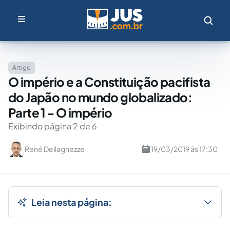
Artigo
O império e a Constituição pacifista
do Japão no mundo globalizado:
Parte 1 - O império
Exibindo página 2 de 6
René Dellagnezze
19/03/2019 às 17:30
Leia nesta página: