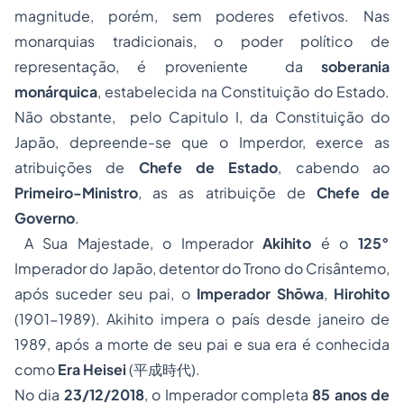
magnitude, porém, sem poderes efetivos. Nas
monarquias tradicionais, o poder político de
representação, é proveniente da
soberania
monárquica
, estabelecida na Constituição do Estado.
Não obstante, pelo Capitulo I, da Constituição do
Japão, depreende-se que o Imperdor, exerce as
atribuições de
Chefe de Estado
, cabendo ao
Primeiro-Ministro
, as as atribuiçõe de
Chefe de
Governo
.
A Sua Majestade, o Imperador
Akihito
é o
125°
Imperador do Japão, detentor do Trono do Crisântemo,
após suceder seu pai, o
Imperador Shōwa
,
Hirohito
(1901-1989). Akihito impera o país desde janeiro de
1989, após a morte de seu pai e sua era é conhecida
como
Era Heisei
(平成時代).
No dia
23/12/2018
, o Imperador completa
85 anos de