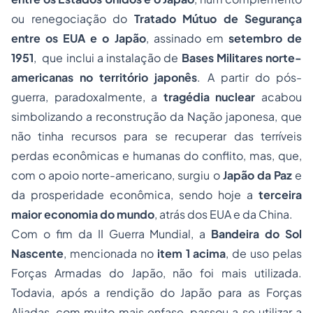
ou renegociação do
Tratado Mútuo de Segurança
entre os EUA e o Japão
, assinado em
setembro de
1951
, que inclui a instalação de
Bases Militares norte-
americanas no território japonês
. A partir do pós-
guerra, paradoxalmente, a
tragédia nuclear
acabou
simbolizando a reconstrução da Nação japonesa, que
não tinha recursos para se recuperar das terríveis
perdas econômicas e humanas do conflito, mas, que,
com o apoio norte-americano, surgiu o
Japão
da Paz
e
da prosperidade econômica, sendo hoje a
terceira
maior economia do mundo
, atrás dos EUA e da China.
Com o fim da II Guerra Mundial, a
Bandeira do Sol
Nascente
, mencionada no
item 1 acima
, de uso pelas
Forças Armadas do Japão, não foi mais utilizada.
Todavia, após a rendição do Japão para as Forças
Aliadas, com muito mais enfase, passou a se utilizar a