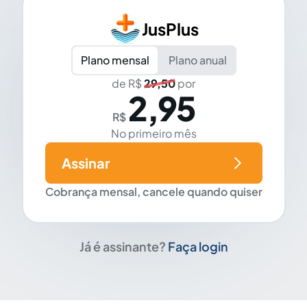
JusPlus
Plano mensal
Plano anual
de R$
29,50
por
2,95
R$
No primeiro mês
Assinar
Cobrança mensal, cancele quando quiser
Já é assinante?
Faça login