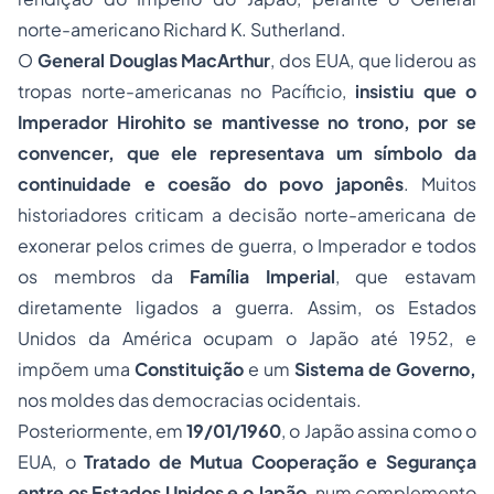
norte-americano Richard K. Sutherland.
O
General Douglas MacArthur
, dos EUA, que liderou as
tropas norte-americanas no Pacíficio,
insistiu que o
Imperador Hirohito se mantivesse no trono, por se
convencer, que ele representava um símbolo da
continuidade e coesão do povo japonês
. Muitos
historiadores criticam a decisão norte-americana de
exonerar pelos crimes de guerra, o Imperador e todos
os membros da
Família Imperial
, que estavam
diretamente ligados a guerra. Assim, os Estados
Unidos da América ocupam o Japão até 1952, e
impõem uma
Constituição
e um
Sistema de Governo,
nos moldes das democracias ocidentais.
Posteriormente, em
19/01/1960
, o Japão assina como o
EUA, o
Tratado de Mutua Cooperação e Segurança
entre os Estados Unidos e o Japão
, num complemento