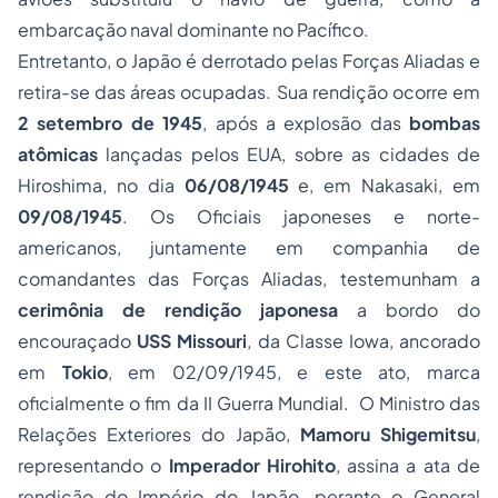
embarcação naval dominante no Pacífico.
Entretanto, o Japão é derrotado pelas Forças Aliadas e
retira-se das áreas ocupadas. Sua rendição ocorre em
2 setembro de 1945
, após a explosão das
bombas
atômicas
lançadas pelos EUA, sobre as cidades de
Hiroshima, no dia
06/08/1945
e, em Nakasaki, em
09/08/1945
. Os Oficiais japoneses e norte-
americanos, juntamente em companhia de
comandantes das Forças Aliadas, testemunham a
cerimônia de rendição japonesa
a bordo do
encouraçado
USS Missouri
, da Classe Iowa, ancorado
em
Tokio
, em 02/09/1945, e este ato, marca
oficialmente o fim da II Guerra Mundial. O Ministro das
Relações Exteriores do Japão,
Mamoru Shigemitsu
,
representando o
Imperador Hirohito
, assina a ata de
rendição do Império do Japão, perante o General