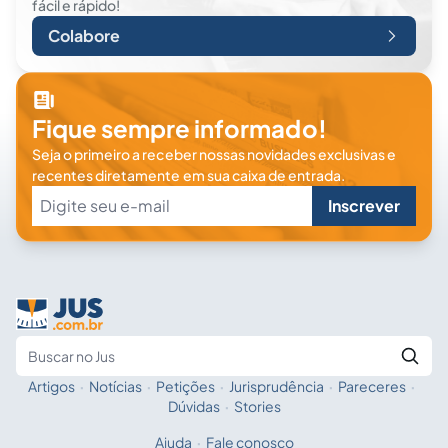
fácil e rápido!
Colabore
Fique sempre informado!
Seja o primeiro a receber nossas novidades exclusivas e
recentes diretamente em sua caixa de entrada.
Inscrever
Artigos
·
Notícias
·
Petições
·
Jurisprudência
·
Pareceres
·
Fale com a IA
Buscar no Jus
Dúvidas
·
Stories
Ajuda
·
Fale conosco