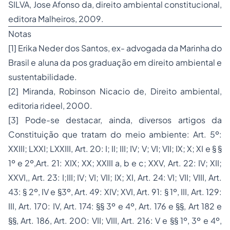
SILVA, Jose Afonso da, direito ambiental constitucional,
editora Malheiros, 2009.
Notas
[1] Erika Neder dos Santos, ex- advogada da Marinha do
Brasil e aluna da pos graduação em direito ambiental e
sustentabilidade.
[2] Miranda, Robinson Nicacio de, Direito ambiental,
editoria rideel, 2000.
[3] Pode-se destacar, ainda, diversos artigos da
Constituição que tratam do meio ambiente: Art. 5º:
XXIII; LXXI; LXXIII, Art. 20: I; II; III; IV; V; VI; VII; IX; X; XI e § §
1º e 2º,Art. 21: XIX; XX; XXIII a, b e c; XXV, Art. 22: IV; XII;
XXVI,, Art. 23: I;III; IV; VI; VII; IX; XI, Art. 24: VI; VII; VIII, Art.
43: § 2º, IV e §3º, Art. 49: XIV; XVI, Art. 91: § 1º, III, Art. 129:
III, Art. 170: IV, Art. 174: §§ 3º e 4º, Art. 176 e §§, Art 182 e
§§, Art. 186, Art. 200: VII; VIII, Art. 216: V e §§ 1º, 3º e 4º,