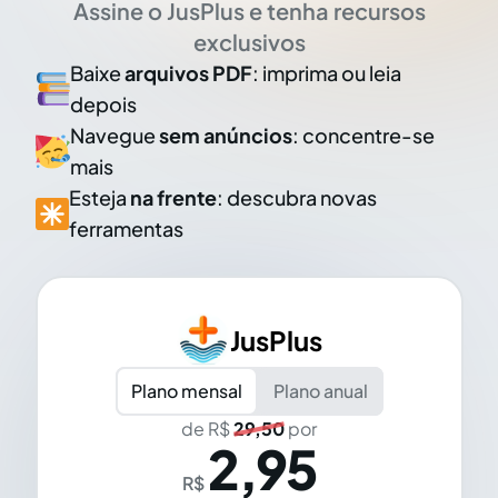
Assine o JusPlus e tenha recursos
exclusivos
Baixe
arquivos PDF
: imprima ou leia
depois
Navegue
sem anúncios
: concentre-se
mais
Esteja
na frente
: descubra novas
ferramentas
JusPlus
Plano mensal
Plano anual
de R$
29,50
por
2,95
R$