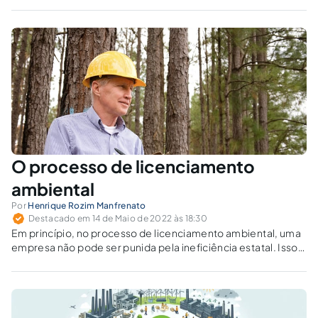
favor de um direito ecológico propriamente dito, de cunho
ecocêntrico ou biocêntrico.
O processo de licenciamento
ambiental
Por
Henrique Rozim Manfrenato
Destacado em 14 de Maio de 2022 às 18:30
Em princípio, no processo de licenciamento ambiental, uma
empresa não pode ser punida pela ineficiência estatal. Isso,
porém, pode dar margem para casos semelhantes ao
ocorrido com a SAMARCO, que estava em processo de
análise, para renovação, havia 4 anos.