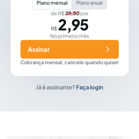
Plano mensal
Plano anual
de R$
29,50
por
2,95
R$
No primeiro mês
Assinar
Cobrança mensal, cancele quando quiser
Já é assinante?
Faça login