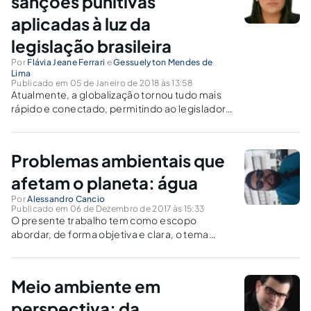
sanções punitivas
aplicadas à luz da
legislação brasileira
Por
Flávia Jeane Ferrari
e
Gessuelyton Mendes de
Lima
Publicado em 05 de Janeiro de 2018 às 13:58
Atualmente, a globalização tornou tudo mais
rápido e conectado, permitindo ao legislador
acompanhar as mudanças através de várias
alternativas, visando uma punição cada vez
mais justa.
Problemas ambientais que
afetam o planeta: água
Por
Alessandro Cancio
Publicado em 06 de Dezembro de 2017 às 15:33
O presente trabalho tem como escopo
abordar, de forma objetiva e clara, o tema
Meio Ambiente, destacando os problemas
ambientais mais discutidos no mundo e
mostrando como estes influenciam
Meio ambiente em
negativamente na questão da água.
perspectiva: da