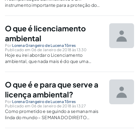
instrumento importante para a proteção do
patrimônio ambiental-urbano. Todavia, não
são raras as vezes que a administração falha na
sua execução.
O que é licenciamento
ambiental
Por
Lorena Grangeiro de Lucena Tôrres
Publicado em 06 de Janeiro de 2018 às 13:30
Hoje eu irei abordar o Licenciamento
ambiental, que nada mais é do que uma
exigência legal e uma ferramenta do poder
público para o controle ambiental. E, em
muitos casos, apresenta-se como um desafio
O que é e para que serve a
para o setor empresarial.
licença ambiental?
Por
Lorena Grangeiro de Lucena Tôrres
Publicado em 06 de Janeiro de 2018 às 13:27
Como prometido e seguindo a semana mais
linda do mundo – SEMANA DO DIREITO
AMBIENTAL – hoje o artigo será explicando o
que é e para que serve a licença ambiental.
Importante mencionar que licenciamento e