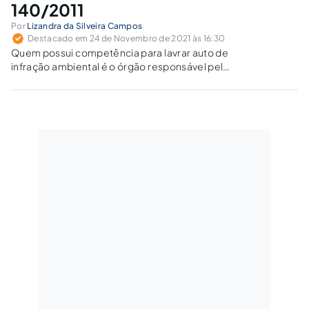
140/2011
Por
Lizandra da Silveira Campos
Destacado em 24 de Novembro de 2021 às 16:30
Quem possui competência para lavrar auto de
infração ambiental é o órgão responsável pelo
licenciamento ou autorização, o que não exclui
a competência comum para fiscalizar de todos
os entes federativos.