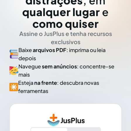
distrações
, em
qualquer lugar
e
como quiser
Assine o JusPlus e tenha recursos
exclusivos
Baixe
arquivos PDF
: imprima ou leia
depois
Navegue
sem anúncios
: concentre-se
mais
Esteja
na frente
: descubra novas
ferramentas
JusPlus