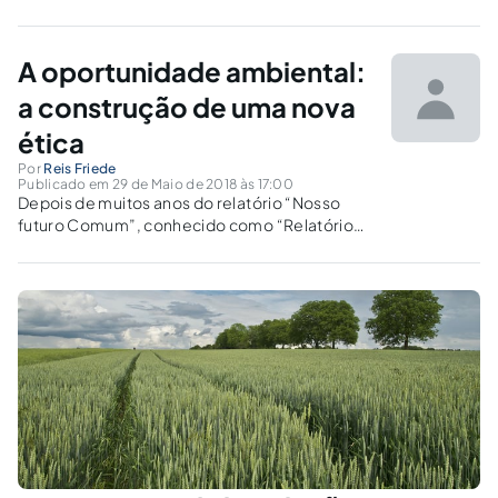
piores tragédias humanas e ambientais da presente década.
A oportunidade ambiental:
a construção de uma nova
ética
Por
Reis Friede
Publicado em 29 de Maio de 2018 às 17:00
Depois de muitos anos do relatório “Nosso
futuro Comum”, conhecido como “Relatório
Brundtland”, em 1987, ainda não se vê a
consciência planetária necessária para
mudanças racionais e efetivas na preservação
do meio ambiente.