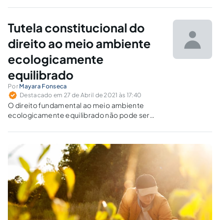
econômico do país. No presente artigo, abordamos os
aspectos positivos e negativos da implantação de parques
eólicos no Nordeste brasileiro.
Tutela constitucional do
direito ao meio ambiente
ecologicamente
equilibrado
Por
Mayara Fonseca
Destacado em 27 de Abril de 2021 às 17:40
O direito fundamental ao meio ambiente
ecologicamente equilibrado não pode ser
renegado sob a justificativa de que certos
dispositivos constitucionais ainda não
possuem lei regulamentadora, pois sua tutela
é indispensável para manter uma vida sadia e
digna.