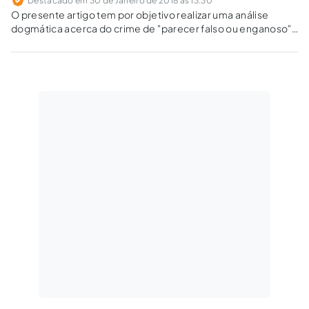
Destacado em 30 de Janeiro de 2018 às 13:30
O presente artigo tem por objetivo realizar uma análise
dogmática acerca do crime de "parecer falso ou enganoso"
(art. 69-A), previso na Lei de Crimes Ambientais (Lei n.º
9.605/98).