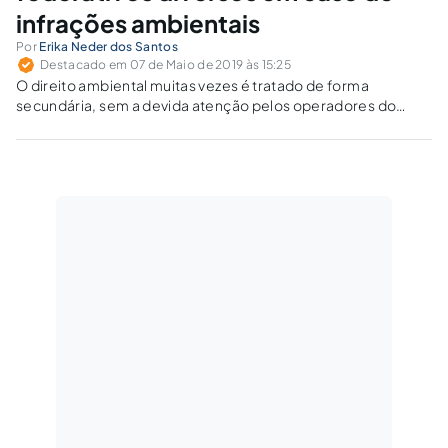
infrações ambientais
Por
Erika Neder dos Santos
Destacado em 07 de Maio de 2019 às 15:25
O direito ambiental muitas vezes é tratado de forma
secundária, sem a devida atenção pelos operadores do
direito e juristas dos órgãos públicos. Isso prejudica
sobremaneira a atuação eficiente do poder público,
podendo gerar um gasto desnecessário de energia.