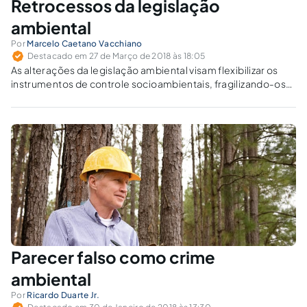
Retrocessos da legislação
ambiental
Por
Marcelo Caetano Vacchiano
Destacado em 27 de Março de 2018 às 18:05
As alterações da legislação ambiental visam flexibilizar os
instrumentos de controle socioambientais, fragilizando-os
para potencializar a exploração da natureza com menores
custos. Assim, legitimam o uso irracional dos recursos
naturais.
Parecer falso como crime
ambiental
Por
Ricardo Duarte Jr.