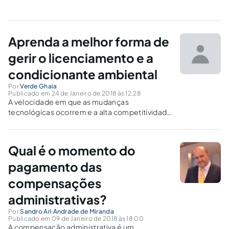
Aprenda a melhor forma de
gerir o licenciamento e a
condicionante ambiental
Por
Verde Ghaia
Publicado em 24 de Janeiro de 2018 às 12:28
A velocidade em que as mudanças
tecnológicas ocorrem e a alta competitividade
do mercado fazem com que as empresas
estejam cada vez mais preparadas em relação
ao seu desempenho ambiental.
Qual é o momento do
pagamento das
compensações
administrativas?
Por
Sandro Ari Andrade de Miranda
Publicado em 09 de Janeiro de 2018 às 18:00
A compensação administrativa é um