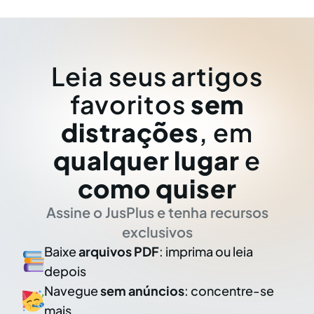
Leia seus artigos
favoritos
sem
distrações
, em
qualquer lugar
e
como quiser
Assine o JusPlus e tenha recursos
exclusivos
Baixe
arquivos PDF
: imprima ou leia
depois
Navegue
sem anúncios
: concentre-se
mais