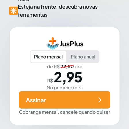
Esteja
na frente
: descubra novas
ferramentas
JusPlus
Plano mensal
Plano anual
de R$
29,50
por
2,95
R$
No primeiro mês
Assinar
Cobrança mensal, cancele quando quiser