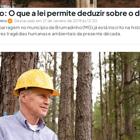
: O que a lei permite deduzir sobre o 
miro
Destacado em 27 de Janeiro de 2019 às 12:30
rragem no município de Brumadinho (MG) já está inscrito na histór
es tragédias humanas e ambientais da presente década.