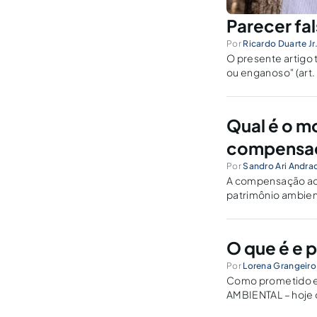
Parecer fa
Por
Ricardo Duarte Jr
O presente artigo 
ou enganoso" (art. 
Qual é o 
compensaç
Por
Sandro Ari Andra
A compensação adm
patrimônio ambient
na sua execução.
O que é e 
Por
Lorena Grangeiro
Como prometido e
AMBIENTAL – hoje o
Importante mencion