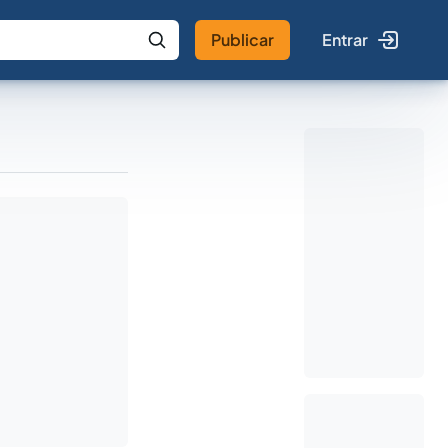
Publicar
Entrar
 IA
Buscar no Jus