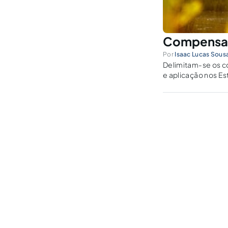
Compensaçã
Por
Isaac Lucas Sousa
Delimitam-se os c
e aplicação nos Es