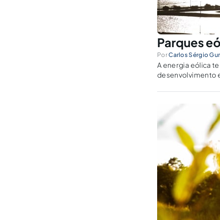
Parques eó
Por
Carlos Sérgio Gur
A energia eólica 
desenvolvimento e
negativos da impla