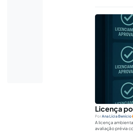
Licença po
Por
Ana Lícia Benício
A licença ambienta
avaliação prévia 