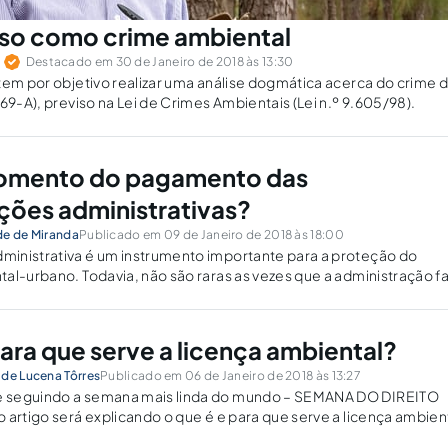
lso como crime ambiental
.
Destacado em 30 de Janeiro de 2018 às 13:30
tem por objetivo realizar uma análise dogmática acerca do crime d
69-A), previso na Lei de Crimes Ambientais (Lei n.º 9.605/98).
momento do pagamento das
ões administrativas?
de de Miranda
Publicado em 09 de Janeiro de 2018 às 18:00
inistrativa é um instrumento importante para a proteção do
al-urbano. Todavia, não são raras as vezes que a administração f
para que serve a licença ambiental?
 de Lucena Tôrres
Publicado em 06 de Janeiro de 2018 às 13:27
 seguindo a semana mais linda do mundo – SEMANA DO DIREITO
 artigo será explicando o que é e para que serve a licença ambient
ar que licenciamento e licença ambiental são coisas distintas.