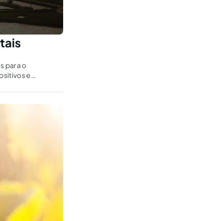
tais
s para o
sitivos e