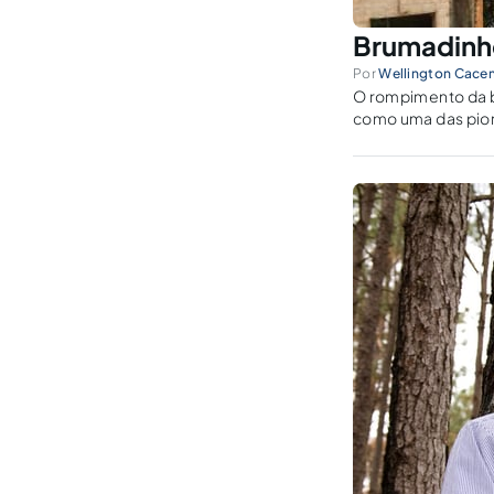
Brumadinho
Por
Wellington Cace
O rompimento da ba
como uma das pior