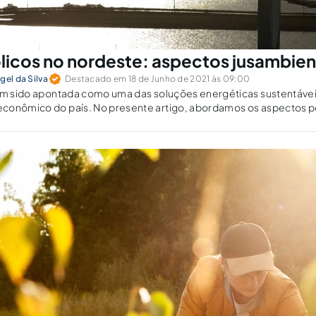
licos no nordeste: aspectos jusambien
gel da Silva
Destacado em 18 de Junho de 2021 às 09:00
tem sido apontada como uma das soluções energéticas sustentávei
conômico do país. No presente artigo, abordamos os aspectos po
ntação de parques eólicos no Nordeste brasileiro.