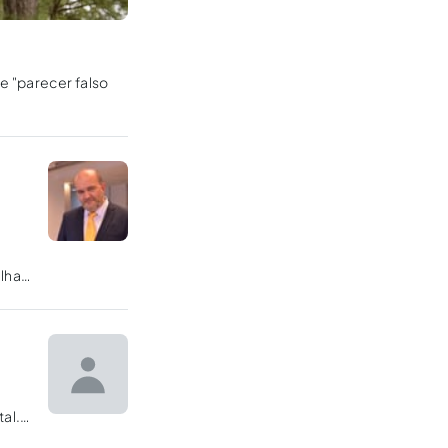
e "parecer falso
alha
al.