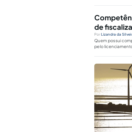
Competênci
de fiscaliz
Por
Lizandra da Silv
Quem possui compe
pelo licenciament
fiscalizar de todos