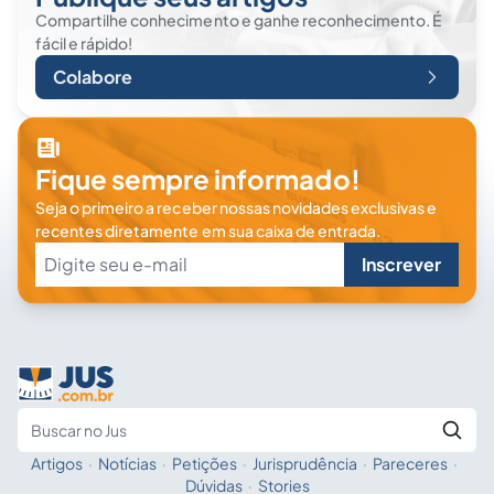
Compartilhe conhecimento e ganhe reconhecimento. É
fácil e rápido!
Colabore
Fique sempre informado!
Seja o primeiro a receber nossas novidades exclusivas e
recentes diretamente em sua caixa de entrada.
Inscrever
Artigos
·
Notícias
·
Petições
·
Jurisprudência
·
Pareceres
·
Fale com a IA
Buscar no Jus
Dúvidas
·
Stories