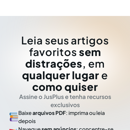
Leia seus artigos
favoritos
sem
distrações
, em
qualquer lugar
e
como quiser
Assine o JusPlus e tenha recursos
exclusivos
Baixe
arquivos PDF
: imprima ou leia
depois
Navegue
sem anúncios
: concentre-se