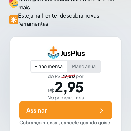
mais
Esteja
na frente
: descubra novas
ferramentas
JusPlus
Plano mensal
Plano anual
de R$
29,50
por
2,95
R$
No primeiro mês
Assinar
Cobrança mensal, cancele quando quiser