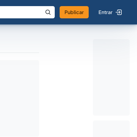
Publicar
Entrar
 IA
Buscar no Jus