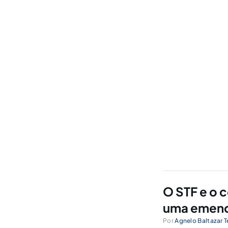
O STF e o c
uma emend
Por
Agnelo Baltazar T