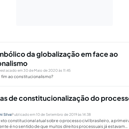
mbólico da globalização em face ao
onalismo
estacado em 30 de Maio de 2020 às 11:45
 fim ao constitucionalismo?
as de constitucionalização do proces
ni Silva
Publicado em 10 de Setembro de 2019 às 14:38
xto constitucional atual sobre o processo civil brasileiro, a primeir
nte é no sentido de que muitos direitos processuais já estavam