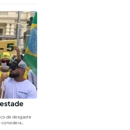
pestade
tico de desgaste
e considera