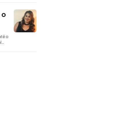
 o
até o
l
ão?