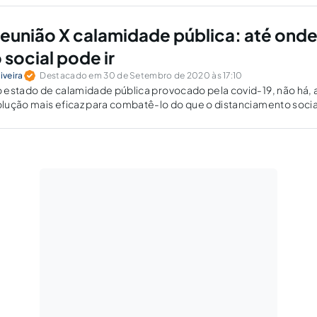
 reunião X calamidade pública: até onde
social pode ir
iveira
Destacado em 30 de Setembro de 2020 às 17:10
 estado de calamidade pública provocado pela covid-19, não há, 
lução mais eficaz para combatê-lo do que o distanciamento socia
enção ao contágio. Como fica, nesse cenário, o direito de reuni