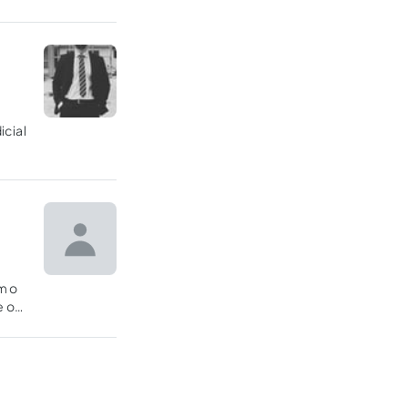
icial
m o
e o