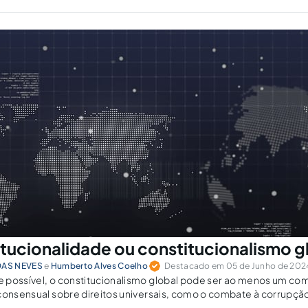
alvaguardas e a participação ativa da sociedade civil.
itucionalidade ou constitucionalismo g
DAS NEVES
e
Humberto Alves Coelho
Destacado em 05 de Junho de 2024 
 possível, o constitucionalismo global pode ser ao menos um c
consensual sobre direitos universais, como o combate à corrupçã