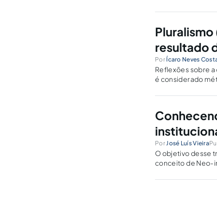
assegurados pelo t
Pluralismo
resultado 
Por
Ícaro Neves Cos
Reflexões sobre a c
é considerado méto
Conhecend
institucio
Por
José Luís Vieira
Pu
O objetivo desse 
conceito de Neo-i
tema, para melhor 
indivíduo.