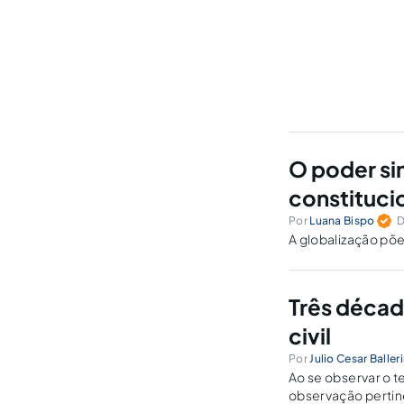
O poder si
constituci
Por
Luana Bispo
D
A globalização põe
Três décad
civil
Por
Julio Cesar Balleri
Ao se observar o te
observação pertine