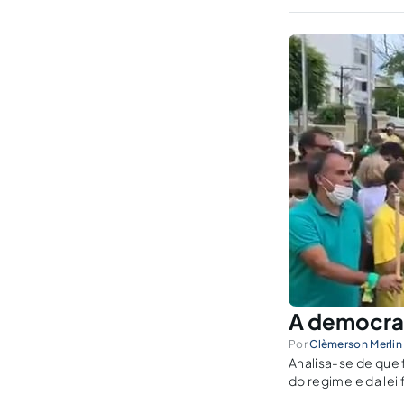
A democrac
Por
Clèmerson Merlin
Analisa-se de que 
do regime e da lei
primordiais e urge