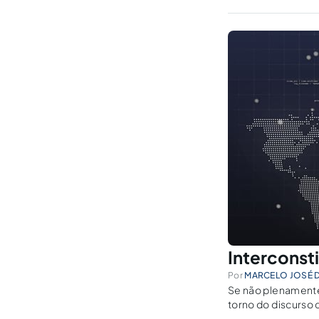
implementação de s
Interconst
Por
MARCELO JOSÉ 
Se não plenamente
torno do discurso 