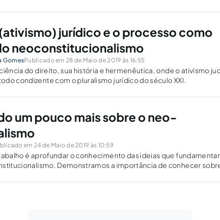
exto constitucional do regime militar...
 (ativismo) jurídico e o processo como
do neoconstitucionalismo
ta Gomes
Publicado em 28 de Maio de 2019 às 16:55
iência do direito, sua história e hermenêutica, onde o ativismo jud
do condizente com o pluralismo jurídico do século XXI.
o um pouco mais sobre o neo-
nalismo
blicado em 24 de Maio de 2019 às 10:59
trabalho é aprofundar o conhecimento das ideias que fundamenta
nstitucionalismo. Demonstramos a importância de conhecer sobr
compreensão a importância das instituições na vida política do