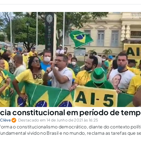
ia constitucional em período de tem
 Clève
Destacado em 14 de Junho de 2021 às 16:25
forma o constitucionalismo democrático, diante do contexto polí
 fundamental vivido no Brasil e no mundo, reclama as tarefas que s
ntes: salvar e robustecer a democracia.