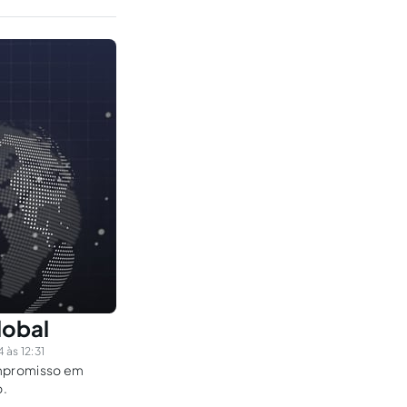
lobal
às 12:31
ompromisso em
o.