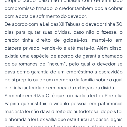
próprio corpo, caso não honrasse com determinado
compromisso firmado, o credor também podia cobrar
com a cota de sofrimento do devedor.
De acordo com a Lei das XII Tábuas o devedor tinha 30
dias para quitar suas dívidas, caso não o fizesse, o
credor tinha direito de golpeá-los, mantê-lo em
cárcere privado, vende-lo e até mata-lo. Além disso,
existia uma espécie de acordo de garantia chamado
pelos romanos de
“nexum”,
pelo qual o devedor se
dava como garantia de um empréstimo a escravidão
de si próprio ou de um membro da família sobre o qual
ele tinha autoridade em troca da extinção da dívida.
Somente em 313 a.C. é que foi criada a lei
Lex Poetelia
Papiria
que instituiu o vinculo pessoal em patrimonial
mas esta lei não dava direito de autodefesa, depois foi
elaborada a lei Lex Vallia que estruturou as bases legais