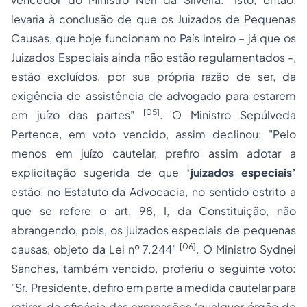
levaria à conclusão de que os Juizados de Pequenas
Causas, que hoje funcionam no País inteiro – já que os
Juizados Especiais ainda não estão regulamentados -,
estão excluídos, por sua própria razão de ser, da
exigência de assistência de advogado para estarem
[05]
em juízo das partes"
. O Ministro Sepúlveda
Pertence, em voto vencido, assim declinou: "Pelo
menos em juízo cautelar, prefiro assim adotar a
explicitação sugerida de que
‘juizados especiais’
estão, no Estatuto da Advocacia, no sentido estrito a
que se refere o art. 98, I, da Constituição, não
abrangendo, pois, os juizados especiais de pequenas
[06]
causas, objeto da Lei nº 7.244"
. O Ministro Sydnei
Sanches, também vencido, proferiu o seguinte voto:
"Sr. Presidente, defiro em parte a medida cautelar para
retirar, da eficácia das expressões ‘qualquer órgão do