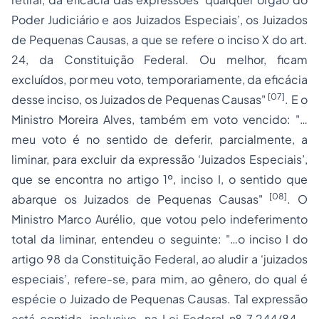
Poder Judiciário e aos Juizados Especiais’, os Juizados
de Pequenas Causas, a que se refere o inciso X do art.
24, da Constituição Federal. Ou melhor, ficam
excluídos, por meu voto, temporariamente, da eficácia
[07]
desse inciso, os Juizados de Pequenas Causas"
. E o
Ministro Moreira Alves, também em voto vencido: "…
meu voto é no sentido de deferir, parcialmente, a
liminar, para excluir da expressão ‘Juizados Especiais’,
que se encontra no artigo 1º, inciso I, o sentido que
[08]
abarque os Juizados de Pequenas Causas"
. O
Ministro Marco Aurélio, que votou pelo indeferimento
total da liminar, entendeu o seguinte: "…o inciso I do
artigo 98 da Constituição Federal, ao aludir a ‘juizados
especiais’, refere-se, para mim, ao gênero, do qual é
espécie o Juizado de Pequenas Causas. Tal expressão
está contida, inclusive, na Lei Federal nº 7.244/84 –