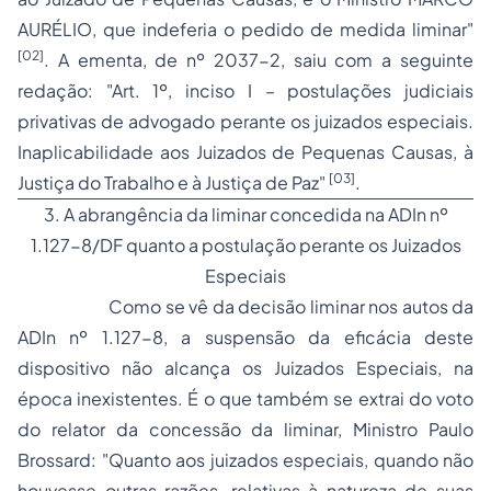
AURÉLIO, que indeferia o pedido de medida liminar"
[02]
. A ementa, de nº 2037-2, saiu com a seguinte
redação: "Art. 1º, inciso I – postulações judiciais
privativas de advogado perante os juizados especiais.
Inaplicabilidade aos Juizados de Pequenas Causas, à
[03]
Justiça do Trabalho e à Justiça de Paz"
.
3. A abrangência da liminar concedida na ADIn nº
1.127-8/DF quanto a postulação perante os Juizados
Especiais
Como se vê da decisão liminar nos autos da
ADIn nº 1.127-8, a suspensão da eficácia deste
dispositivo não alcança os Juizados Especiais, na
época inexistentes. É o que também se extrai do voto
do relator da concessão da liminar, Ministro Paulo
Brossard: "Quanto aos juizados especiais, quando não
houvesse outras razões, relativas à natureza de suas