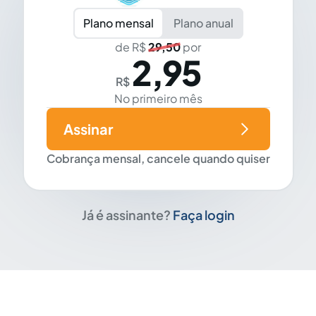
Plano mensal
Plano anual
de R$
29,50
por
2,95
R$
No primeiro mês
Assinar
Cobrança mensal, cancele quando quiser
Já é assinante?
Faça login