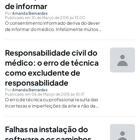
de informar
Por
Amanda Bernardes
Publicado em 10 de Março de 2015 às 13:00
O consentimento informado deriva do dever
de informar do médico. Infelizmente muitos
médicos ainda utilizam apenas um mero papel
como objeto do seu dever de informar. Porém
este entendimento é errôneo e pode
Responsabilidade civil do
acarretar na responsabilidade do profissional..
médico: o erro de técnica
como excludente de
responsabilidade
Por
Amanda Bernardes
Publicado em 06 de Março de 2015 às 10:17
O erro de técnica ou profissional resulta das
incertezas e imperfeições da arte e não da
negligência ou imprudência do profissional. A
imperfeição da ciência é uma realidade, e o
erro deve ser imputado às limitações naturais
Falhas na instalação do
da ciência.
software e os caminhos