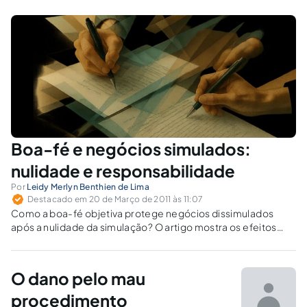
resultando no controle de uma ou umas sobre
as outras), obedecendo todas a uma única
direção econômica" [01]. Cuida-se de tema
árduo no…
Boa-fé e negócios simulados:
nulidade e responsabilidade
Por
Leidy Merlyn Benthien de Lima
Destacado em 20 de Março de 2011 às 11:07
Como a boa-fé objetiva protege negócios dissimulados
após a nulidade da simulação? O artigo mostra os efeitos
civis e a responsabilização por violação contratual.
O dano pelo mau
procedimento