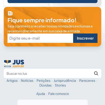
Fique sempre informado!
Seja o primeiro a receber nossas novidades exclusivas e
recentes diretamente em sua caixa de entrada.
Inscrever
Artigos
·
Notícias
·
Petições
·
Jurisprudência
·
Pareceres
·
Fale com a IA
Buscar no Jus
Dúvidas
·
Stories
Ajuda
·
Fale conosco