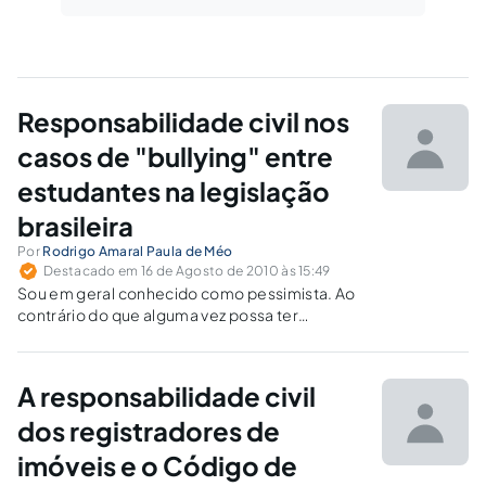
Responsabilidade civil nos
casos de "bullying" entre
estudantes na legislação
brasileira
Por
Rodrigo Amaral Paula de Méo
Destacado em 16 de Agosto de 2010 às 15:49
Sou em geral conhecido como pessimista. Ao
contrário do que alguma vez possa ter
parecido, dada a insistência com que afirmo o
meu radical cepticismo sobre a possibilidade
de qualquer melhoria efectiva e substancial da
A responsabilidade civil
espécie dentro do que em…
dos registradores de
imóveis e o Código de