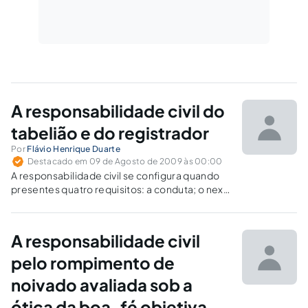
A responsabilidade civil do
tabelião e do registrador
Por
Flávio Henrique Duarte
Destacado em 09 de Agosto de 2009 às 00:00
A responsabilidade civil se configura quando
presentes quatro requisitos: a conduta; o nexo
de causalidade; o dano; e a culpa em sentido
amplo. Este último pode ser dispensado
quando expressamente previsto em lei ou nos
A responsabilidade civil
casos de atividade de risco,…
pelo rompimento de
noivado avaliada sob a
ótica da boa-fé objetiva