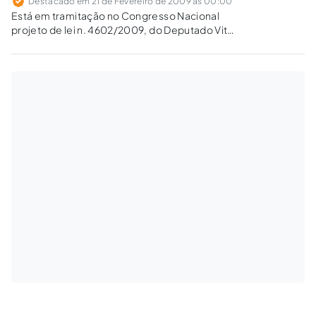
Destacado em 21 de Fevereiro de 2009 às 00:00
Está em tramitação no Congresso Nacional
projeto de lei n. 4602/2009, do Deputado Vital
do Rego Filho, que visa alterar o art. 19 do
Estatuto do Torcedor, para que as entidades
responsáveis pela organização da
competição, bem como seus dirigentes,…