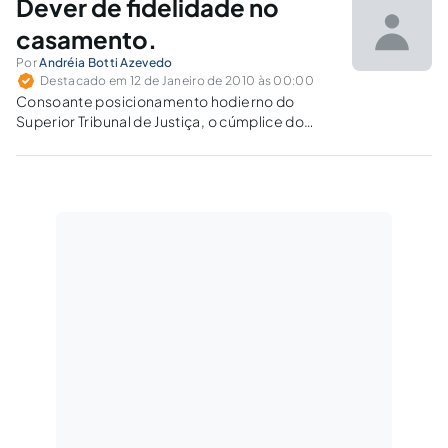
Dever de fidelidade no
casamento.
Por
Andréia Botti Azevedo
Destacado em 12 de Janeiro de 2010 às 00:00
Consoante posicionamento hodierno do
Superior Tribunal de Justiça, o cúmplice do
adultério, cometido durante a constância
matrimonial, não deve indenizar o cônjuge
traído por dano moral. Na hipótese aventada,
não há que se falar em responsabilidade civil
de terceiro, de…