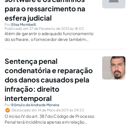
para o ressarcimento na
esfera judicial
Por
Elisa Mombelli
Publicado em 27 de Fevereiro de 2015 às 18:03
Além de garantir o adequado funcionamento
do software, o fornecedor deve também
acompanhar o uso efetivo das licenças, sob
pena de falhar no seu dever de cooperação
Sentença penal
condenatória e reparação
dos danos causados pela
infração: direito
intertemporal
Por
Rômulo de Andrade Moreira
Destacado em 14 de Maio de 2011 às 09:23
O inciso IV do art. 387 do Código de Processo
Penal terá incidência apenas em relação
àqueles agentes que praticaram a infração