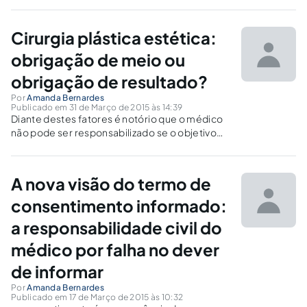
às fraudes cometidas contra consumidores?
Cirurgia plástica estética:
obrigação de meio ou
obrigação de resultado?
Por
Amanda Bernardes
Publicado em 31 de Março de 2015 às 14:39
Diante destes fatores é notório que o médico
não pode ser responsabilizado se o objetivo
não fora alcançado por razões alheias ao seu
proceder. Em qualquer ramo da medicina há
infinitas possibilidades de intercorrências que
A nova visão do termo de
estão além da própria ciência.
consentimento informado:
a responsabilidade civil do
médico por falha no dever
de informar
Por
Amanda Bernardes
Publicado em 17 de Março de 2015 às 10:32