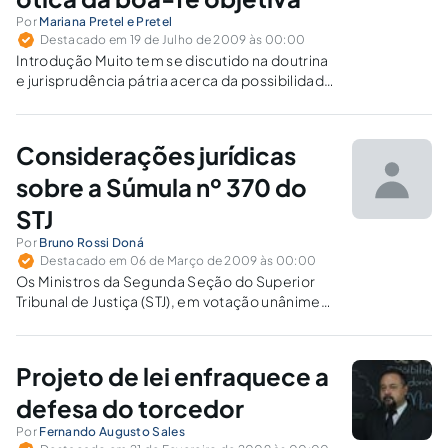
Por
Mariana Pretel e Pretel
Destacado em 19 de Julho de 2009 às 00:00
Introdução Muito tem se discutido na doutrina
e jurisprudência pátria acerca da possibilidade
de indenização por danos materiais e morais
quando do rompimento injustificado do
noivado (ou promessa de casamento). O
Considerações jurídicas
presente artigo pretende analisar a existência
do dever de…
sobre a Súmula nº 370 do
STJ
Por
Bruno Rossi Doná
Destacado em 06 de Março de 2009 às 00:00
Os Ministros da Segunda Seção do Superior
Tribunal de Justiça (STJ), em votação unânime
no mês de fevereiro, aprovaram a redação da
Súmula nº 370, com a seguinte redação:
"caracteriza dano moral a apresentação
Projeto de lei enfraquece a
antecipada do cheque pré-datado". A
aprovação…
defesa do torcedor
Por
Fernando Augusto Sales