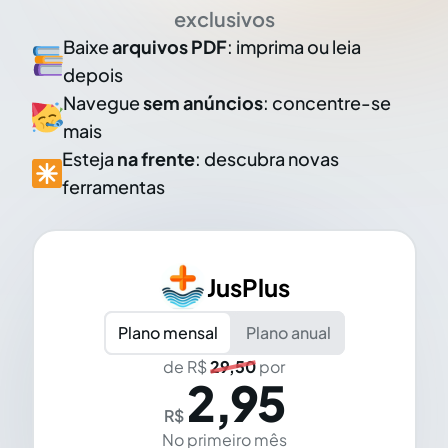
exclusivos
Baixe
arquivos PDF
: imprima ou leia
depois
Navegue
sem anúncios
: concentre-se
mais
Esteja
na frente
: descubra novas
ferramentas
JusPlus
Plano mensal
Plano anual
de R$
29,50
por
2,95
R$
No primeiro mês