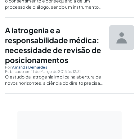
o consentimento é consequência de um
processo de diálogo, sendo um instrumento
que permite, para além dos interesses e
objetivos médicos, incrementar o respeito aos
direitos personalíssimos, individuais e volitivos
A iatrogenia e a
do paciente.
responsabilidade médica:
necessidade de revisão de
posicionamentos
Por
Amanda Bernardes
Publicado em 11 de Março de 2015 às 12:31
O estudo da iatrogenia implica na abertura de
novos horizontes, a ciência do direito precisa
cada vez mais de abertura para captar as
menores mudanças sociais, assim, deve-se
recorrer a hermenêutica principiológica.