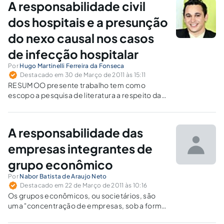
A responsabilidade civil
dos hospitais e a presunção
do nexo causal nos casos
de infecção hospitalar
Por
Hugo Martinelli Ferreira da Fonseca
Destacado em 30 de Março de 2011 às 15:11
RESUMOO presente trabalho tem como
escopo a pesquisa de literatura a respeito da
inversão do ônus da prova na responsabilidade
civil objetiva aplicada aos hospitais nos casos
de infecção hospitalar. Acompanhando o
A responsabilidade das
posicionamento de renomados
doutrinadores, o desenvolvimento desse
empresas integrantes de
artigo…
grupo econômico
Por
Nabor Batista de Araujo Neto
Destacado em 22 de Março de 2011 às 10:16
Os grupos econômicos, ou societários, são
uma "concentração de empresas, sob a forma
de integração (participações societárias,