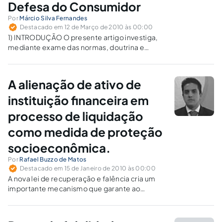
Defesa do Consumidor
Por
Márcio Silva Fernandes
Destacado em 12 de Março de 2010 às 00:00
1) INTRODUÇÃO O presente artigo investiga,
mediante exame das normas, doutrina e
jurisprudência existentes no Brasil, a
aplicabilidade do Código de Defesa do
Consumidor, no que tange à responsabilidade
A alienação de ativo de
dos fornecedores de serviços nas relações de
consumo, à responsabilidade civil…
instituição financeira em
processo de liquidação
como medida de proteção
socioeconômica.
Por
Rafael Buzzo de Matos
Destacado em 15 de Janeiro de 2010 às 00:00
A nova lei de recuperação e falência cria um
importante mecanismo que garante ao
arrematante dos ativos de uma sociedade em
recuperação judicial ou em falência o direito
de não suceder nas obrigações do devedor.