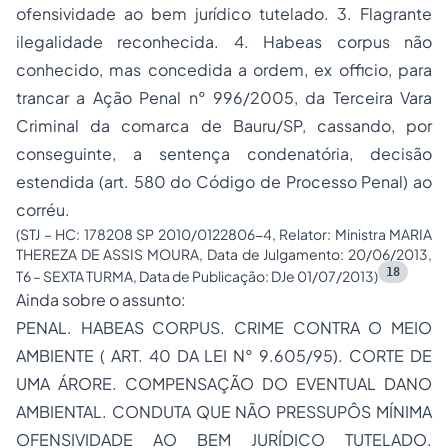
ofensividade ao bem jurídico tutelado. 3. Flagrante
ilegalidade reconhecida. 4. Habeas corpus não
conhecido, mas concedida a ordem, ex officio, para
trancar a Ação Penal n° 996/2005, da Terceira Vara
Criminal da comarca de Bauru/SP, cassando, por
conseguinte, a sentença condenatória, decisão
estendida (art. 580 do Código de Processo Penal) ao
corréu.
(STJ – HC: 178208 SP 2010/0122806-4, Relator: Ministra MARIA
THEREZA DE ASSIS MOURA, Data de Julgamento: 20/06/2013,
18
T6 – SEXTA TURMA, Data de Publicação: DJe 01/07/2013)
Ainda sobre o assunto:
PENAL. HABEAS CORPUS. CRIME CONTRA O MEIO
AMBIENTE ( ART. 40 DA LEI N° 9.605/95). CORTE DE
UMA ÁRORE. COMPENSAÇÃO DO EVENTUAL DANO
AMBIENTAL. CONDUTA QUE NÃO PRESSUPÔS MÍNIMA
OFENSIVIDADE AO BEM JURÍDICO TUTELADO.