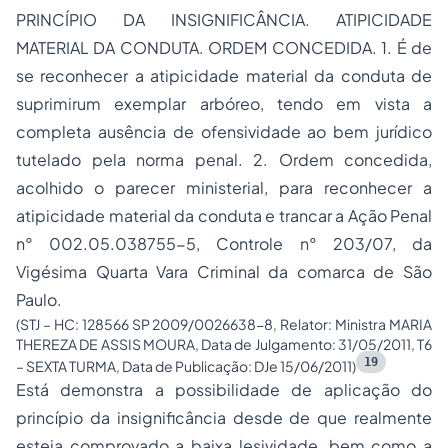
PRINCÍPIO DA INSIGNIFICÂNCIA. ATIPICIDADE
MATERIAL DA CONDUTA. ORDEM CONCEDIDA. 1. É de
se reconhecer a atipicidade material da conduta de
suprimirum exemplar arbóreo, tendo em vista a
completa ausência de ofensividade ao bem jurídico
tutelado pela norma penal. 2. Ordem concedida,
acolhido o parecer ministerial, para reconhecer a
atipicidade material da conduta e trancar a Ação Penal
n° 002.05.038755-5, Controle n° 203/07, da
Vigésima Quarta Vara Criminal da comarca de São
Paulo.
(STJ – HC: 128566 SP 2009/0026638-8, Relator: Ministra MARIA
THEREZA DE ASSIS MOURA, Data de Julgamento: 31/05/2011, T6
19
– SEXTA TURMA, Data de Publicação: DJe 15/06/2011)
Está demonstra a possibilidade de aplicação do
princípio da insignificância desde de que realmente
esteja comprovado a baixa lesividade, bem como a