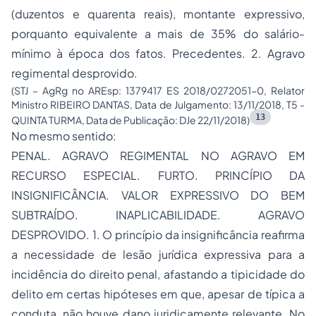
(duzentos e quarenta reais), montante expressivo,
porquanto equivalente a mais de 35% do salário-
mínimo à época dos fatos. Precedentes. 2. Agravo
regimental desprovido.
(STJ – AgRg no AREsp: 1379417 ES 2018/0272051-0, Relator
Ministro RIBEIRO DANTAS, Data de Julgamento: 13/11/2018, T5 -
13
QUINTA TURMA, Data de Publicação: DJe 22/11/2018)
No mesmo sentido:
PENAL. AGRAVO REGIMENTAL NO AGRAVO EM
RECURSO ESPECIAL. FURTO. PRINCÍPIO DA
INSIGNIFICÂNCIA. VALOR EXPRESSIVO DO BEM
SUBTRAÍDO. INAPLICABILIDADE. AGRAVO
DESPROVIDO. 1. O princípio da insignificância reafirma
a necessidade de lesão jurídica expressiva para a
incidência do direito penal, afastando a tipicidade do
delito em certas hipóteses em que, apesar de típica a
conduta, não houve dano juridicamente relevante. No