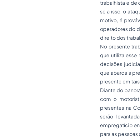
trabalhista e de 
se a isso, o ata
motivo, é prováv
operadores do di
direito dos trab
No presente tra
que utiliza esse
decisões judicia
que abarca a pr
presente em tais 
Diante do panora
com o motorist
presentes na Co
serão levantada
empregatício ent
para as pessoas 