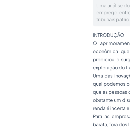
Uma análise dou
emprego entre
tribunais pátri
INTRODUÇÃO
O aprimoramen
econômica que 
propiciou o su
exploração do t
Uma das inovaç
qual podemos ou
que as pessoas q
obstante um dis
renda é incerta 
Para as empres
barata, fora dos