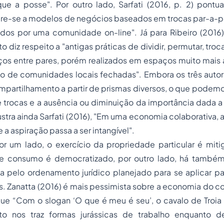
ue a posse". Por outro lado, Sarfati (2016, p. 2) pont
ere-se a modelos de negócios baseados em trocas par-a-pa
ados por uma comunidade on-line". Já para Ribeiro (2016
diz respeito a "antigas práticas de dividir, permutar, troc
ços entre pares, porém realizados em espaços muito mais 
o de comunidades locais fechadas". Embora os três auto
partilhamento a partir de prismas diversos, o que pode
e trocas e a ausência ou diminuição da importância dada 
stra ainda Sarfati (2016), "Em uma economia colaborativa, 
 a aspiração passa a ser intangível".
por um lado, o exercício da propriedade particular é mit
e consumo é democratizado, por outro lado, há também
a pelo ordenamento jurídico planejado para se aplicar pa
s. Zanatta (2016) é mais pessimista sobre a economia do 
que “Com o slogan ‘O que é meu é seu’, o cavalo de Troi
to nos traz formas jurássicas de trabalho enquanto 