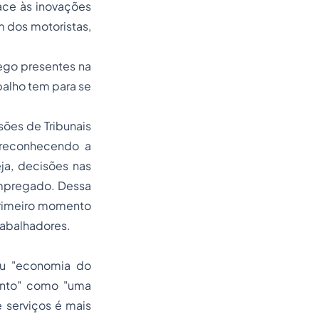
ace às inovações
m dos motoristas,
rego presentes na
balho tem para se
isões de Tribunais
 reconhecendo a
ja, decisões nas
empregado. Dessa
primeiro momento
rabalhadores.
 ou "economia do
ento" como "uma
 serviços é mais