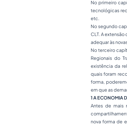
No primeiro cap
tecnológicas rec
etc.
No segundo capít
CLT. A extensão 
adequar às novas
No terceiro capít
Regionais do T
existência da r
quais foram rec
forma, poderemo
em que as demand
1 A ECONOMIA 
Antes de mais n
compartilhamen
nova forma de e