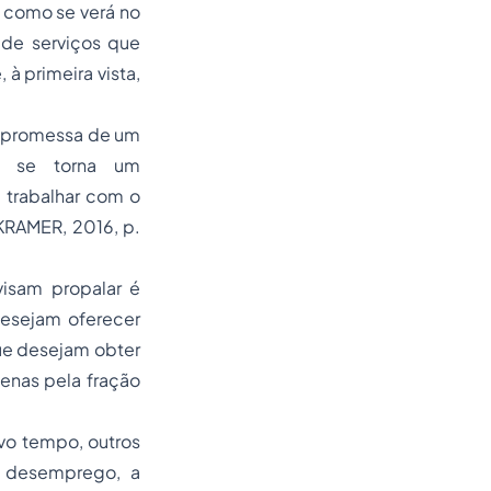
, como se verá no
 de serviços que
 à primeira vista,
a promessa de um
uo se torna um
 trabalhar com o
KRAMER, 2016, p.
isam propalar é
esejam oferecer
ue desejam obter
enas pela fração
vo tempo, outros
o desemprego, a