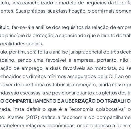
ítulo, será caracterizado o modelo de negócios da Uber f
entes. Suas práticas, sua classificação, o perfil mais comu
ulo, far-se-á a análise dos requisitos da relação de emp
do princípio da proteção, a capacidade que o direito do tra
 realidades sociais.
ulo, por fim, será feita a análise jurisprudencial de três dec
rabalho, sendo uma favorável à empresa, portanto, não
elação de emprego, e duas favoráveis ao motorista, ou se
onhecidos os direitos mínimos assegurados pela CLT ao 
s ver de que forma os tribunais começam, ainda nesse 
as são escassas, a se posicionar quanto aos pleitos dos t
DO COMPARTILHAMENTO E A UBERIZAÇÃO DO TRABALHO
ada, insta definir o que é a "economia colaborativa"
to. Kramer (2017) define a "economia do compartilham
stabelecer relações econômicas, onde o acesso a bens e