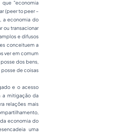
ua que "economia
r (peer to peer –
), a economia do
ar ou transacionar
amplos e difusos
res conceituem a
mos ver em comum
a posse dos bens,
a posse de coisas
igado e o acesso
 a mitigação da
ra relações mais
compartilhamento,
a da economia do
desencadeia uma