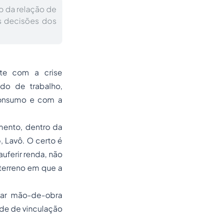
ão da relação de
s decisões dos
te com a crise
do de trabalho,
consumo e com a
ento, dentro da
 Lavô. O certo é
uferir renda, não
terreno em que a
rar mão-de-obra
ade de vinculação