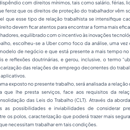
dispêndio com direitos mínimos, tais como salário, férias, li
que feroz que os direitos de proteção do trabalhador vêm s
el que esse tipo de relação trabalhista se intensifique ca
reito devem ficar atentos para encontrar a forma mais efic
alhadores, equilibrado com o incentivo às inovações tecnoló
balho, escolheu-se a Uber como foco da análise, uma vez
 modelo de negócio e que está presente a mais tempo no B
is e reflexões doutrinárias, e gerou, inclusive, o termo “u
ecarização das relações de emprego decorrentes do trab
aplicativos.
ma exposto no presente trabalho, será analisada a relaçã
a que lhe presta serviços, face aos requisitos da rel
nsolidação das Leis do Trabalho (CLT). Através da aborda
s as possibilidades e inviabilidades de considerar pr
re os polos, caracterização que poderá trazer mais segur
que necessitam trabalhar em tais condições.