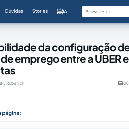
Dúvidas
Stories
IA
Fale com a
bilidade da configuração d
 de emprego entre a UBER e
tas
sky Rübenich
08
a página: