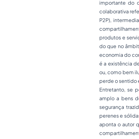
importante do q
colaborativa ref
P2P), intermedi
compartilhamento 
produtos e servi
do que no âmbit
economia do com
é a existência d
ou, como bem ilu
perde o sentido e
Entretanto, se 
amplo a bens d
segurança trazid
perenes e sólida
aponta o autor 
compartilhamen