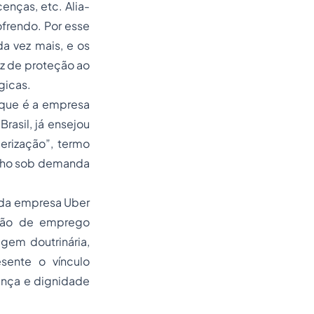
cenças, etc. Alia-
ofrendo. Por esse
da vez mais, e os
az de proteção ao
gicas.
 que é a empresa
rasil, já ensejou
berização”, termo
alho sob demanda
o da empresa Uber
ação de emprego
gem doutrinária,
esente o vínculo
ança e dignidade