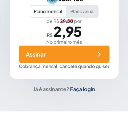
Plano mensal
Plano anual
de R$
29,50
por
2,95
R$
No primeiro mês
Assinar
Cobrança mensal, cancele quando quiser
Já é assinante?
Faça login