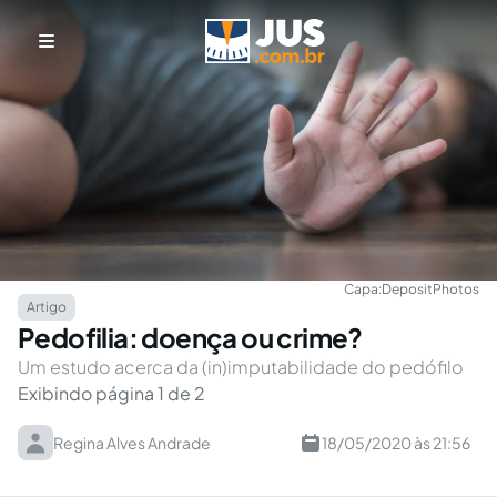
Capa:
DepositPhotos
Artigo
Pedofilia: doença ou crime?
Um estudo acerca da (in)imputabilidade do pedófilo
Exibindo página 1 de 2
Regina Alves Andrade
18/05/2020 às 21:56