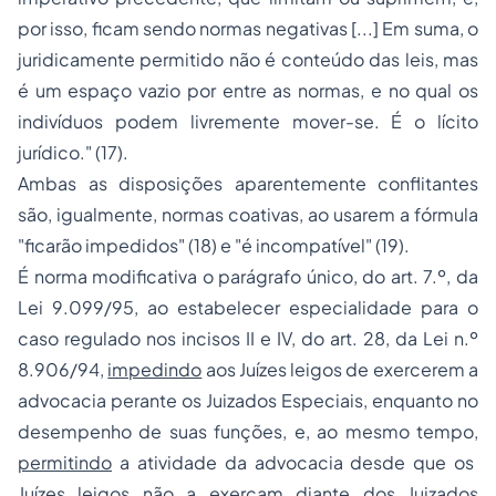
por isso, ficam sendo normas negativas [...] Em suma, o
juridicamente permitido não é conteúdo das leis, mas
é um espaço vazio por entre as normas, e no qual os
indivíduos podem livremente mover-se. É o lícito
jurídico."
(17).
Ambas as disposições aparentemente conflitantes
são, igualmente, normas coativas, ao usarem a fórmula
"ficarão impedidos"
(18) e
"é incompatível"
(19).
É norma modificativa o parágrafo único, do art. 7.º, da
Lei 9.099/95, ao estabelecer especialidade para o
caso regulado nos incisos II e IV, do art. 28, da Lei n.º
8.906/94,
impedindo
aos Juízes leigos de exercerem a
advocacia perante os Juizados Especiais, enquanto no
desempenho de suas funções, e, ao mesmo tempo,
permitindo
a atividade da advocacia desde que os
Juízes leigos não a exerçam diante dos Juizados