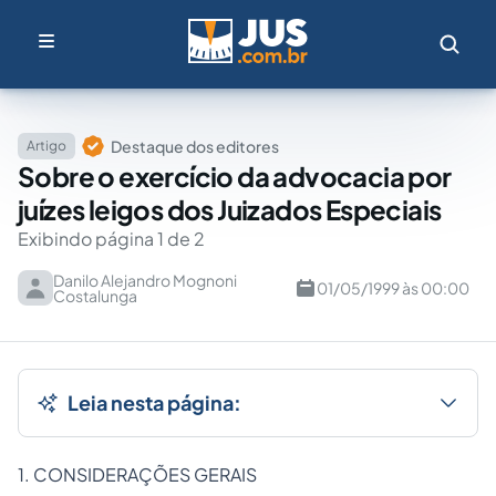
Destaque dos editores
Artigo
Sobre o exercício da advocacia por
juízes leigos dos Juizados Especiais
Exibindo página 1 de 2
Danilo Alejandro Mognoni
01/05/1999 às 00:00
Costalunga
Leia nesta página:
1. CONSIDERAÇÕES GERAIS