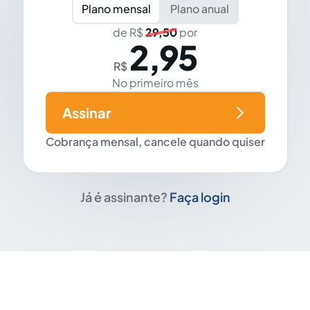
Plano mensal
Plano anual
de R$
29,50
por
2,95
R$
No primeiro mês
Assinar
Cobrança mensal, cancele quando quiser
Já é assinante?
Faça login