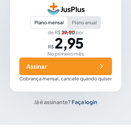
JusPlus
Plano mensal
Plano anual
de R$
29,50
por
2,95
R$
No primeiro mês
Assinar
Cobrança mensal, cancele quando quiser
Já é assinante?
Faça login