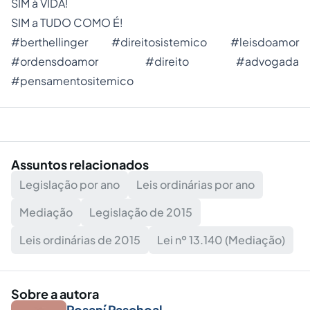
SIM à VIDA!
SIM a TUDO COMO É!
#berthellinger #direitosistemico #leisdoamor
#ordensdoamor #direito #advogada
#pensamentositemico
Assuntos relacionados
Legislação por ano
Leis ordinárias por ano
Mediação
Legislação de 2015
Leis ordinárias de 2015
Lei nº 13.140 (Mediação)
Sobre a autora
Rosaní Paschoal