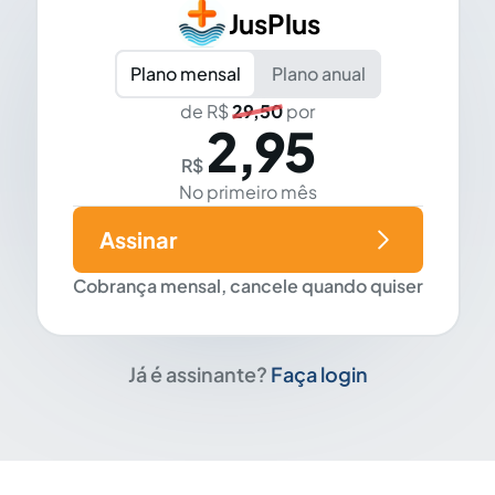
JusPlus
Plano mensal
Plano anual
de R$
29,50
por
2,95
R$
No primeiro mês
Assinar
Cobrança mensal, cancele quando quiser
Já é assinante?
Faça login