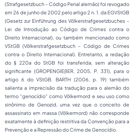
(
Strafgesetzbuch
– Código Penal alemão) foi revogado
em 26 de junho de 2002 pelo artigo 2 n. 1. da EGVStGB
(
Gesetz zur Einführung des Völkerstrafgesetzbuches
-
Lei de Introdução ao Código de Crimes contra o
Direito Internacional), ou também mencionado como
VStGB (
Völkerstrafgesetzbuch
– Código de Crimes
contra o Direito Internacional). Entretanto, a redação
do § 220a do StGB foi transferida, sem alteração
significante (GROPENGIEßER, 2005, P. 331), para o
artigo 6 do VStGB. BARTH (2006, p. 19) também
salienta a imprecisão da tradução para o alemão do
termo “genocídio” como
Völkermord
e seu uso como
sinônimo de
Genozid
, uma vez que o conceito de
assassinato em massa (
Völkermord
) não corresponde
exatamente à definição restritiva da Convenção para a
Prevenção e a Repressão do Crime de Genocídio.