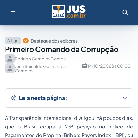
Destaque dos editores
Artigo
Primeiro Comando da Corrupção
Rodrigo Carneiro Gomes
14/10/2006 às 00:00
José Reinaldo Guimarães
Carneiro
Leia nesta página:
A Transparência Internacional divulgou, há poucos dias,
que o Brasil ocupa a 23ª posição no Índice de
Pagamentos de Propina (
Bribers Payers Index - BPI
), ou