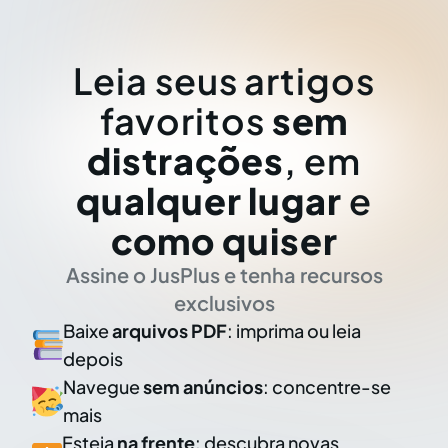
Leia seus artigos
favoritos
sem
distrações
, em
qualquer lugar
e
como quiser
Assine o JusPlus e tenha recursos
exclusivos
Baixe
arquivos PDF
: imprima ou leia
depois
Navegue
sem anúncios
: concentre-se
mais
Esteja
na frente
: descubra novas