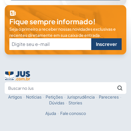
Fique sempre informado!
Seja o primeiro a receber nossas novidades exclusivas e
recentes diretamente em sua caixa de entrada.
Inscrever
Artigos
·
Notícias
·
Petições
·
Jurisprudência
·
Pareceres
·
Fale com a IA
Buscar no Jus
Dúvidas
·
Stories
Ajuda
·
Fale conosco