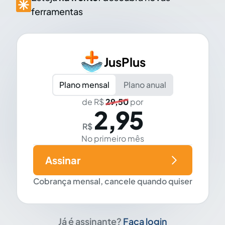
ferramentas
JusPlus
Plano mensal
Plano anual
de R$
29,50
por
2,95
R$
No primeiro mês
Assinar
Cobrança mensal, cancele quando quiser
Já é assinante?
Faça login